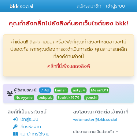
bkk
.social
สมัครสมาชิก
เข้าสู่ระบบ
คุณกำลังคลิ้กไปยังลิงค์นอกเว็บไซต์ของ bkk!
คำเตือน!! ลิงค์ภายนอกหรือไฟล์ที่คุณกำลังจะโหลดอาจจะไม่
ปลอดภัย หากคุณต้องการจะดำเนินการต่อ คุณสามารถคลิ้ก
ที่ลิงค์ด้านล่างนี้
คลิ้กที่นี่เพื่อแสดงลิงค์
ผู้ใช้งานขณะนี้:
7 คน
kaman
asty34
Meen1311
Noeyynie
pukpuk
tooktik1979
yonchi
ลิงก์ที่เป็นประโยชน์
ลงโฆษณา/ติดต่อเจ้าหน้าที่
เข้าสู่ระบบ
webmaster@bkk.social
ลืมรหัสผ่าน
-
นโยบายความเป็นส่วนตัว
แนะนำการใช้งาน