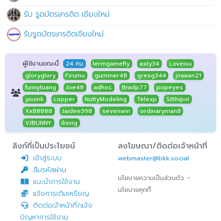
รับ รูดบัตรเครดิต เชียงใหม่
รับรูดบัตรเครดิตเชียงใหม่
ผู้ใช้งานขณะนี้:
24 คน
lermgamefly
asty34
Loveisu
gloryglory
Firumu
gummer48
gresg344
jirawan21
funnytuang
Joe48
adhoc
Bradp77
popeyes
youink
copper
NuttyModeling
Telexp
Sitthipol
Xx88888
Jaidee398
sevenwin
ordinaryman8
VJBUNNY
ilisvig
ลิงก์ที่เป็นประโยชน์
ลงโฆษณา/ติดต่อเจ้าหน้าที่
เข้าสู่ระบบ
webmaster@bkk.social
ลืมรหัสผ่าน
-
นโยบายความเป็นส่วนตัว
แนะนำการใช้งาน
นโยบายคุกกี้
แจ้งการเติมเหรียญ
ติดต่อเจ้าหน้าที่/แจ้ง
ปัญหาการใช้งาน