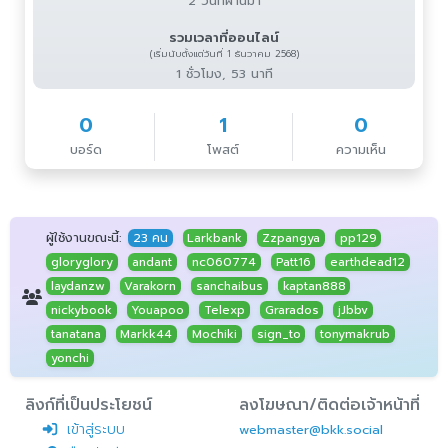
2 วันที่ผ่านมา
รวมเวลาที่ออนไลน์
(เริ่มนับตั้งแต่วันที่ 1 ธันวาคม 2568)
1 ชั่วโมง, 53 นาที
0
1
0
บอร์ด
โพสต์
ความเห็น
ผู้ใช้งานขณะนี้:
23 คน
Larkbank
Zzpangya
pp129
gloryglory
andant
nc060774
Patt16
earthdead12
laydanzw
Varakorn
sanchaibus
kaptan888
nickybook
Youapoo
Telexp
Grarados
jJbbv
tanatana
Markk44
Mochiki
sign_to
tonymakrub
yonchi
ลิงก์ที่เป็นประโยชน์
ลงโฆษณา/ติดต่อเจ้าหน้าที่
เข้าสู่ระบบ
webmaster@bkk.social