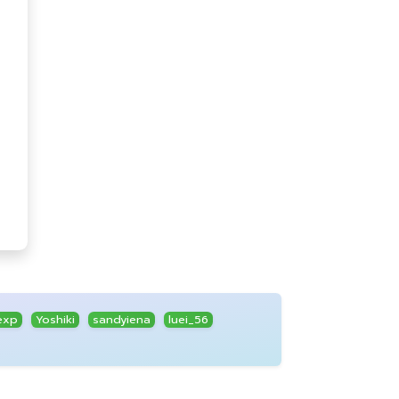
exp
Yoshiki
sandyiena
luei_56