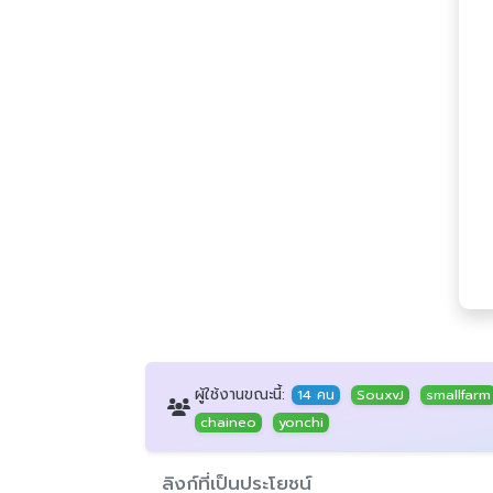
ผู้ใช้งานขณะนี้:
14 คน
SouxvJ
smallfarm
chaineo
yonchi
ลิงก์ที่เป็นประโยชน์