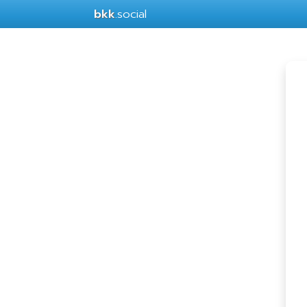
bkk
.social