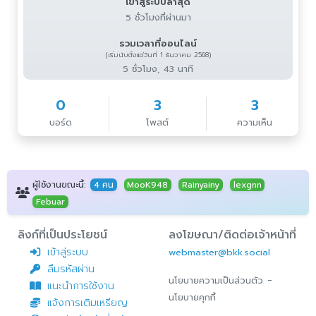
เข้าสู่ระบบล่าสุด
5 ชั่วโมงที่ผ่านมา
รวมเวลาที่ออนไลน์
(เริ่มนับตั้งแต่วันที่ 1 ธันวาคม 2568)
5 ชั่วโมง, 43 นาที
0
3
3
บอร์ด
โพสต์
ความเห็น
ผู้ใช้งานขณะนี้:
4 คน
MooK948
Rainyainy
lexgnn
Febuar
ลิงก์ที่เป็นประโยชน์
ลงโฆษณา/ติดต่อเจ้าหน้าที่
เข้าสู่ระบบ
webmaster@bkk.social
ลืมรหัสผ่าน
-
นโยบายความเป็นส่วนตัว
แนะนำการใช้งาน
นโยบายคุกกี้
แจ้งการเติมเหรียญ