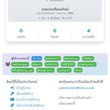
2 วันที่ผ่านมา
รวมเวลาที่ออนไลน์
(เริ่มนับตั้งแต่วันที่ 1 ธันวาคม 2568)
1 วัน, 6 ชั่วโมง, 19 นาที
0
0
4
บอร์ด
โพสต์
ความเห็น
ผู้ใช้งานขณะนี้:
12 คน
nutlove111
Mamimus
PaMee
xiehongyu
Mikez
suthicht
Sit55555
cityhunter2
Phakbung_pp
NongLinLin
Lucky23
Nirat
ลิงก์ที่เป็นประโยชน์
ลงโฆษณา/ติดต่อเจ้าหน้าที่
เข้าสู่ระบบ
webmaster@bkk.social
ลืมรหัสผ่าน
-
นโยบายความเป็นส่วนตัว
แนะนำการใช้งาน
นโยบายคุกกี้
แจ้งการเติมเหรียญ