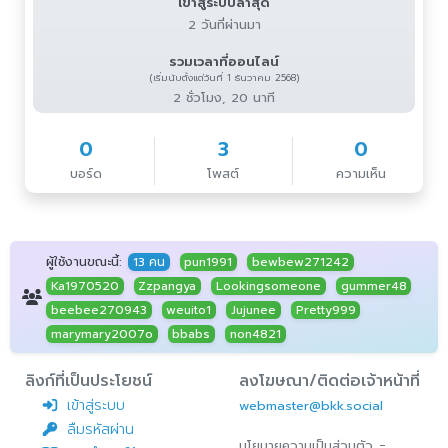
เข้าสู่ระบบล่าสุด
2 วันที่ผ่านมา
รวมเวลาที่ออนไลน์
(เริ่มนับตั้งแต่วันที่ 1 ธันวาคม 2568)
2 ชั่วโมง, 20 นาที
0
3
0
บอร์ด
โพสต์
ความเห็น
ผู้ใช้งานขณะนี้:
13 คน
pun1991
bewbew271242
Ka1970520
Zzpangya
Lookingsomeone
gummer48
beebee270943
weuito1
Jujunee
Pretty999
marymary2007o
bbabs
non4821
ลิงก์ที่เป็นประโยชน์
ลงโฆษณา/ติดต่อเจ้าหน้าที่
เข้าสู่ระบบ
webmaster@bkk.social
ลืมรหัสผ่าน
-
นโยบายความเป็นส่วนตัว