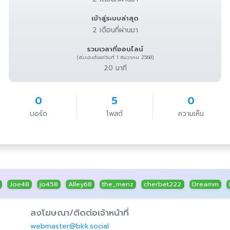
เข้าสู่ระบบล่าสุด
2 เดือนที่ผ่านมา
รวมเวลาที่ออนไลน์
(เริ่มนับตั้งแต่วันที่ 1 ธันวาคม 2568)
20 นาที
0
5
0
บอร์ด
โพสต์
ความเห็น
Joe48
jo458
Alley68
the_menz
cherbet222
Dreamm
ลงโฆษณา/ติดต่อเจ้าหน้าที่
webmaster@bkk.social