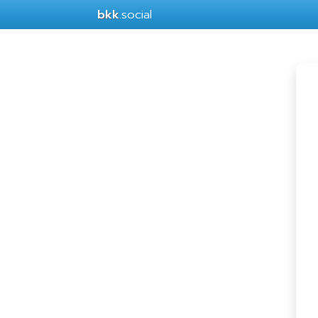
bkk
.social