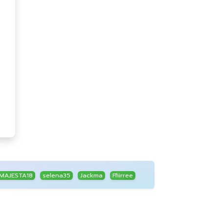
MAJESTA18
selena35
Jackma
Ffiirree