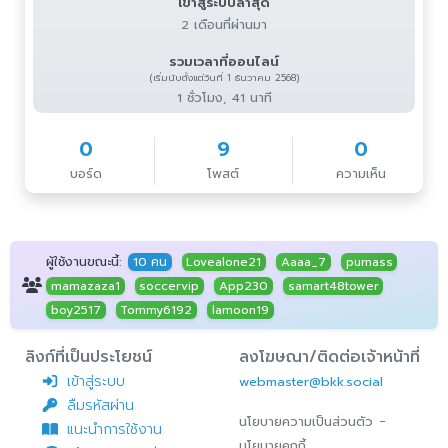
เข้าสู่ระบบล่าสุด
2 เดือนที่ผ่านมา
รวมเวลาที่ออนไลน์
(เริ่มนับตั้งแต่วันที่ 1 ธันวาคม 2568)
1 ชั่วโมง, 41 นาที
0
9
0
บอร์ด
โพสต์
ความเห็น
ผู้ใช้งานขณะนี้:
10 คน
Lovealone21
Aaaa_7
pumass
mamazaza1
soccervip
App230
samart48tower
boy2517
Tommy6192
lamoon19
ลิงก์ที่เป็นประโยชน์
ลงโฆษณา/ติดต่อเจ้าหน้าที่
เข้าสู่ระบบ
webmaster@bkk.social
ลืมรหัสผ่าน
-
นโยบายความเป็นส่วนตัว
แนะนำการใช้งาน
นโยบายคุกกี้