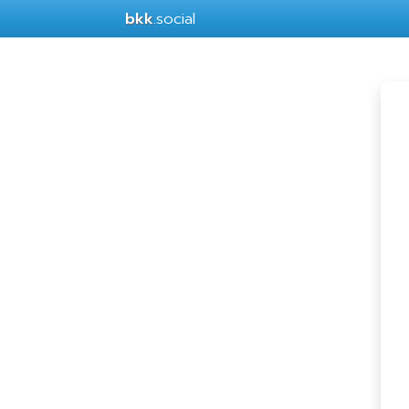
bkk
.social