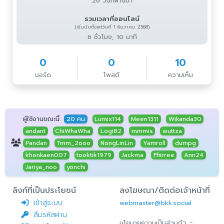
26 วันที่ผ่านมา
รวมเวลาที่ออนไลน์
(เริ่มนับตั้งแต่วันที่ 1 ธันวาคม 2568)
6 ชั่วโมง, 10 นาที
0
0
10
บอร์ด
โพสต์
ความเห็น
ผู้ใช้งานขณะนี้:
20 คน
Lumix114
Meen1311
Wikanda30
andant
ChiWhaWha
Logi82
mmmis
wuttza
Pandan
Tmm_2ooo
NongLinLin
Yamroll
dumpg
khonkaen007
tooktik1979
Jackma
Ffiirree
Ann24
Jariya_noo
yonchi
ลิงก์ที่เป็นประโยชน์
ลงโฆษณา/ติดต่อเจ้าหน้าที่
เข้าสู่ระบบ
webmaster@bkk.social
ลืมรหัสผ่าน
-
นโยบายความเป็นส่วนตัว