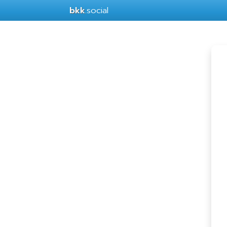
bkk
.social