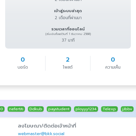
เข้าสู่ระบบล่าสุด
2 เดือนที่ผ่านมา
รวมเวลาที่ออนไลน์
(เริ่มนับตั้งแต่วันที่ 1 ธันวาคม 2568)
37 นาที
0
2
0
บอร์ด
โพสต์
ความเห็น
30
nefertiti
Ddkub
paystudent
ployyy1234
Telexp
jJbbv
ลงโฆษณา/ติดต่อเจ้าหน้าที่
webmaster@bkk.social