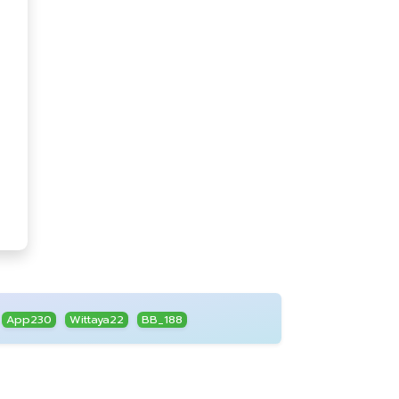
App230
Wittaya22
BB_188