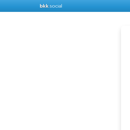
bkk
.social