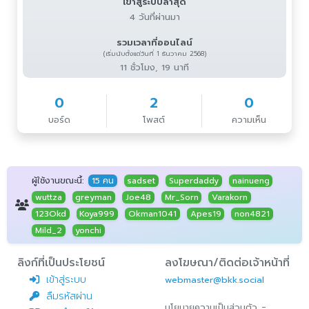
เข้าสู่ระบบล่าสุด
4 วันที่ผ่านมา
รวมเวลาที่ออนไลน์
(เริ่มนับตั้งแต่วันที่ 1 ธันวาคม 2568)
11 ชั่วโมง, 19 นาที
0
2
0
บอร์ด
โพสต์
ความเห็น
ผู้ใช้งานขณะนี้:
15 คน
sadset
Superdaddy
nainueng
wuttza
greyman
Joe48
Mr_Sorn
Varakorn
123Okd
Koya999
Okman1041
Apes19
non4821
Mild_2
yonchi
ลิงก์ที่เป็นประโยชน์
ลงโฆษณา/ติดต่อเจ้าหน้าที่
เข้าสู่ระบบ
webmaster@bkk.social
ลืมรหัสผ่าน
-
นโยบายความเป็นส่วนตัว