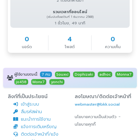
2 เดือนที่ผ่านมา
รวมเวลาที่ออนไลน์
(เริ่มนับตั้งแต่วันที่ 1 ธันวาคม 2568)
1 ชั่วโมง, 49 นาที
0
4
0
บอร์ด
โพสต์
ความเห็น
ผู้ใช้งานขณะนี้:
7 คน
SouxvJ
Dophizaki
adhoc
Monna7
jo458
Monx7
yonchi
ลิงก์ที่เป็นประโยชน์
ลงโฆษณา/ติดต่อเจ้าหน้าที่
เข้าสู่ระบบ
webmaster@bkk.social
ลืมรหัสผ่าน
-
นโยบายความเป็นส่วนตัว
แนะนำการใช้งาน
นโยบายคุกกี้
แจ้งการเติมเหรียญ
ติดต่อเจ้าหน้าที่/แจ้ง