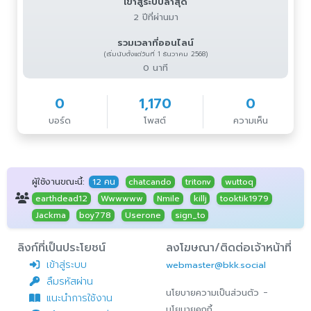
เข้าสู่ระบบล่าสุด
2 ปีที่ผ่านมา
รวมเวลาที่ออนไลน์
(เริ่มนับตั้งแต่วันที่ 1 ธันวาคม 2568)
0 นาที
0
1,170
0
บอร์ด
โพสต์
ความเห็น
ผู้ใช้งานขณะนี้:
12 คน
chatcando
tritonv
wuttoq
earthdead12
Wwwwww
Nmile
killj
tooktik1979
Jackma
boy778
Userone
sign_to
ลิงก์ที่เป็นประโยชน์
ลงโฆษณา/ติดต่อเจ้าหน้าที่
เข้าสู่ระบบ
webmaster@bkk.social
ลืมรหัสผ่าน
-
นโยบายความเป็นส่วนตัว
แนะนำการใช้งาน
นโยบายคุกกี้