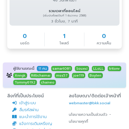
46 วันที่ผ่านมา
รวมเวลาที่ออนไลน์
(เริ่มนับตั้งแต่วันที่ 1 ธันวาคม 2568)
3 ชั่วโมง, 7 นาที
0
1
0
บอร์ด
โพสต์
ความเห็น
ผู้ใช้งานขณะนี้:
11 คน
samart081
SouxvJ
LLoLL
tritonv
Xnngk
Rittichaimai
mss57
joe119
Boyten
Tommy6192
chaineo
ลิงก์ที่เป็นประโยชน์
ลงโฆษณา/ติดต่อเจ้าหน้าที่
เข้าสู่ระบบ
webmaster@bkk.social
ลืมรหัสผ่าน
-
นโยบายความเป็นส่วนตัว
แนะนำการใช้งาน
นโยบายคุกกี้
แจ้งการเติมเหรียญ