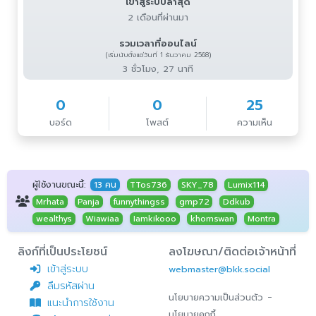
เข้าสู่ระบบล่าสุด
2 เดือนที่ผ่านมา
รวมเวลาที่ออนไลน์
(เริ่มนับตั้งแต่วันที่ 1 ธันวาคม 2568)
3 ชั่วโมง, 27 นาที
0
0
25
บอร์ด
โพสต์
ความเห็น
ผู้ใช้งานขณะนี้:
13 คน
TTos736
SKY_78
Lumix114
Mrhata
Panja
funnythingss
gmp72
Ddkub
wealthys
Wiawiaa
Iamkikooo
khomswan
Montra
ลิงก์ที่เป็นประโยชน์
ลงโฆษณา/ติดต่อเจ้าหน้าที่
เข้าสู่ระบบ
webmaster@bkk.social
ลืมรหัสผ่าน
-
นโยบายความเป็นส่วนตัว
แนะนำการใช้งาน
นโยบายคุกกี้