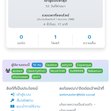
เข้าสู่ระบบล่าสุด
53 วันที่ผ่านมา
รวมเวลาที่ออนไลน์
(เริ่มนับตั้งแต่วันที่ 1 ธันวาคม 2568)
4 ชั่วโมง, 17 นาที
0
1
0
บอร์ด
โพสต์
ความเห็น
ผู้ใช้งานขณะนี้:
10 คน
Seeline
asty34
Zzpangya
andant
Qwerty6543
MooK948
Xx88888
Nakamuri
khomswan
Jin01
ลิงก์ที่เป็นประโยชน์
ลงโฆษณา/ติดต่อเจ้าหน้าที่
เข้าสู่ระบบ
webmaster@bkk.social
ลืมรหัสผ่าน
-
นโยบายความเป็นส่วนตัว
แนะนำการใช้งาน
นโยบายคุกกี้