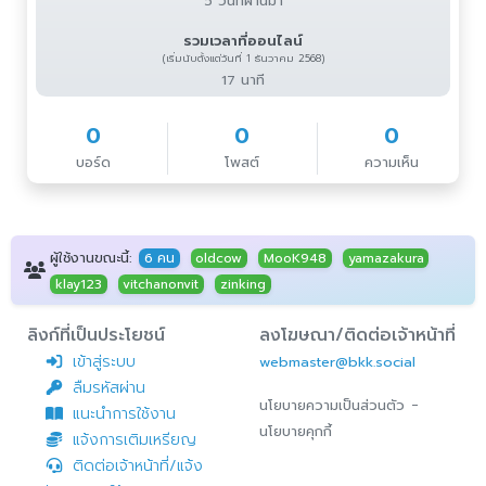
5 วันที่ผ่านมา
รวมเวลาที่ออนไลน์
(เริ่มนับตั้งแต่วันที่ 1 ธันวาคม 2568)
17 นาที
0
0
0
บอร์ด
โพสต์
ความเห็น
ผู้ใช้งานขณะนี้:
6 คน
oldcow
MooK948
yamazakura
klay123
vitchanonvit
zinking
ลิงก์ที่เป็นประโยชน์
ลงโฆษณา/ติดต่อเจ้าหน้าที่
เข้าสู่ระบบ
webmaster@bkk.social
ลืมรหัสผ่าน
-
นโยบายความเป็นส่วนตัว
แนะนำการใช้งาน
นโยบายคุกกี้
แจ้งการเติมเหรียญ
ติดต่อเจ้าหน้าที่/แจ้ง