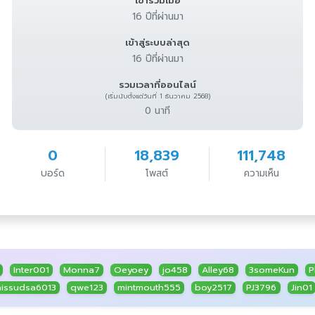
เข้าร่วมเมื่อ
16 ปีที่ผ่านมา
เข้าสู่ระบบล่าสุด
16 ปีที่ผ่านมา
รวมเวลาที่ออนไลน์
(เริ่มนับตั้งแต่วันที่ 1 ธันวาคม 2568)
0 นาที
0
18,839
111,748
บอร์ด
โพสต์
ความเห็น
Inter001
Monna7
Oeyoey
jo458
Alley68
3someKun
P
aissudsa6013
qwe123
mintmouth555
boy2517
PJ3796
Jin01