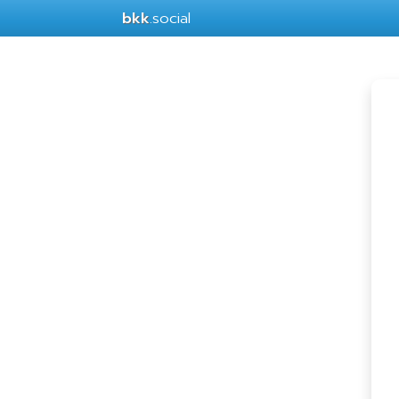
bkk
.social