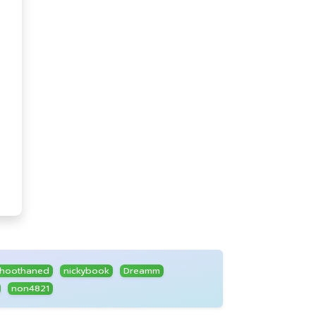
hoothaned
nickybook
Dreamm
non4821