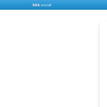
bkk
.social