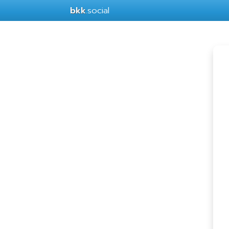
bkk
.social