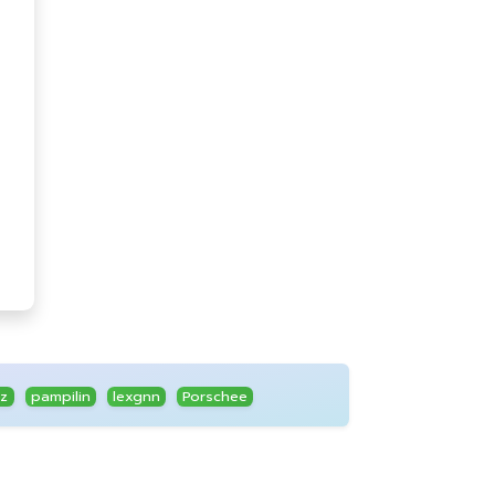
z
pampilin
lexgnn
Porschee