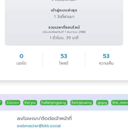
เข้าสู่ระบบล่าสุด
1 วันที่ผ่านมา
รวมเวลาที่ออนไลน์
(เริ่มนับตั้งแต่วันที่ 1 ธันวาคม 2568)
1 ชั่วโมง, 39 นาที
0
53
53
บอร์ด
โพสต์
ความเห็น
7
Cocoo
Keryui
hafanjingjang
funnytuang
gigig
the_men
ลงโฆษณา/ติดต่อเจ้าหน้าที่
webmaster@bkk.social