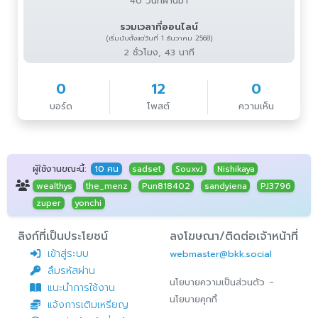
40 วันที่ผ่านมา
รวมเวลาที่ออนไลน์
(เริ่มนับตั้งแต่วันที่ 1 ธันวาคม 2568)
2 ชั่วโมง, 43 นาที
0
12
0
บอร์ด
โพสต์
ความเห็น
ผู้ใช้งานขณะนี้:
10 คน
sadset
SouxvJ
Nishikaya
wealthys
the_menz
Pun818402
sandyiena
PJ3796
zuper
yonchi
ลิงก์ที่เป็นประโยชน์
ลงโฆษณา/ติดต่อเจ้าหน้าที่
เข้าสู่ระบบ
webmaster@bkk.social
ลืมรหัสผ่าน
-
นโยบายความเป็นส่วนตัว
แนะนำการใช้งาน
นโยบายคุกกี้
แจ้งการเติมเหรียญ