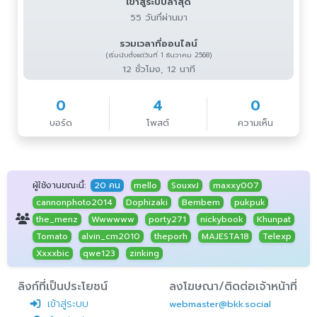
เข้าสู่ระบบล่าสุด
55 วันที่ผ่านมา
รวมเวลาที่ออนไลน์
(เริ่มนับตั้งแต่วันที่ 1 ธันวาคม 2568)
12 ชั่วโมง, 12 นาที
0
4
0
บอร์ด
โพสต์
ความเห็น
ผู้ใช้งานขณะนี้:
20 คน
mello
SouxvJ
maxxy007
cannonphoto2014
Dophizaki
Bembem
pukpuk
the_menz
Wwwwww
porty271
nickybook
Khunpat
Tomato
alvin_cm2010
theporh
MAJESTA18
Telexp
Xxxxbic
qwe123
zinking
ลิงก์ที่เป็นประโยชน์
ลงโฆษณา/ติดต่อเจ้าหน้าที่
เข้าสู่ระบบ
webmaster@bkk.social