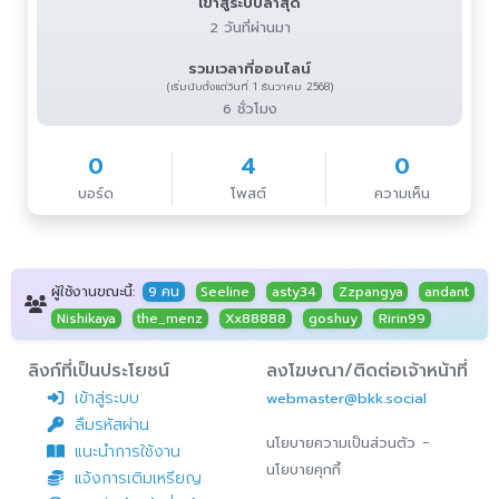
เข้าสู่ระบบล่าสุด
2 วันที่ผ่านมา
รวมเวลาที่ออนไลน์
(เริ่มนับตั้งแต่วันที่ 1 ธันวาคม 2568)
6 ชั่วโมง
0
4
0
บอร์ด
โพสต์
ความเห็น
ผู้ใช้งานขณะนี้:
9 คน
Seeline
asty34
Zzpangya
andant
Nishikaya
the_menz
Xx88888
goshuy
Ririn99
ลิงก์ที่เป็นประโยชน์
ลงโฆษณา/ติดต่อเจ้าหน้าที่
เข้าสู่ระบบ
webmaster@bkk.social
ลืมรหัสผ่าน
-
นโยบายความเป็นส่วนตัว
แนะนำการใช้งาน
นโยบายคุกกี้
แจ้งการเติมเหรียญ