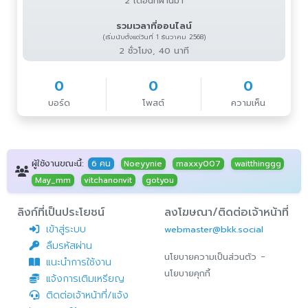
2 เดือนที่ผ่านมา
รวมเวลาที่ออนไลน์
(เริ่มนับตั้งแต่วันที่ 1 ธันวาคม 2568)
2 ชั่วโมง, 40 นาที
0
0
0
บอร์ด
โพสต์
ความเห็น
ผู้ใช้งานขณะนี้:
6 คน
Noeyynie
maxxy007
waitthinggg
May_mm
vitchanonvit
gotyou
ลิงก์ที่เป็นประโยชน์
ลงโฆษณา/ติดต่อเจ้าหน้าที่
เข้าสู่ระบบ
webmaster@bkk.social
ลืมรหัสผ่าน
-
นโยบายความเป็นส่วนตัว
แนะนำการใช้งาน
นโยบายคุกกี้
แจ้งการเติมเหรียญ
ติดต่อเจ้าหน้าที่/แจ้ง