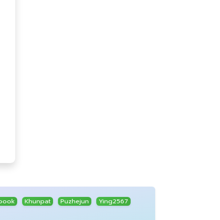
ybook
Khunpat
Puzhejun
Ying2567