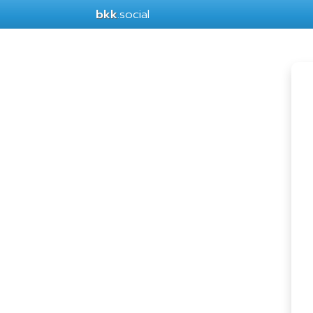
bkk
.social