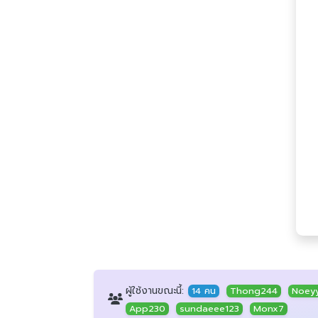
ผู้ใช้งานขณะนี้:
14 คน
Thong244
Noey
App230
sundaeee123
Monx7