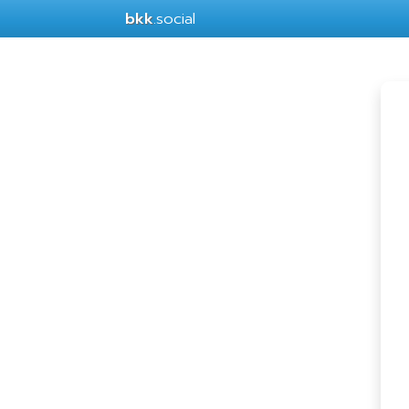
bkk
.social