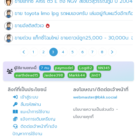
ขายแท็กซี่ Altis ตัว E ถัง NGV สีเขียวสุวรรณภูมิ ปี 2004 
ขาย toyota limo lpg รถผมเองครับ เล่มอยู่กับผมวิ่งอีกเกือ
ขายอัลติสตัวเจ
ขายด่วน แท็กซี่โฉมใหม่ ขายดาวน์ถูก25,000 - 30,000บ. จ
1
2
3
4
5
6
7
8
ผู้ใช้งานขณะนี้:
7 คน
paymodel
Logi82
NN345
earthdead15
Jaidee398
Markk44
Jin01
ลิงก์ที่เป็นประโยชน์
ลงโฆษณา/ติดต่อเจ้าหน้าที่
เข้าสู่ระบบ
webmaster@bkk.social
ลืมรหัสผ่าน
-
นโยบายความเป็นส่วนตัว
แนะนำการใช้งาน
นโยบายคุกกี้
แจ้งการเติมเหรียญ
ติดต่อเจ้าหน้าที่/แจ้ง
ปัญหาการใช้งาน