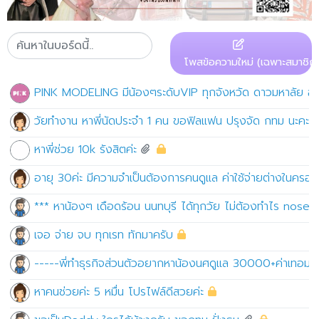
โพสข้อความใหม่ (เฉพาะสมาชิก)
PINK MODELING มีน้องๆระดับVIP ทุกจังหวัด ดาวมหาลัย อ
วัยทำงาน หาพี่นัดประจำ 1 คน ขอฟิลแฟน ปรุงจัด กทม นะคะ
หาพี่ช่วย 10k รังสิตค่ะ
อายุ 30ค่ะ มีความจำเป็นต้องการคนดูแล ค่าใช้จ่ายต่างในครอบ
*** หาน้องๆ เดือดร้อน นนทบุรี ได้ทุกวัย ไม่ต้องทำไร nosex
เจอ จ่าย จบ ทุกเรท ทักมาครับ
-----พี่ทำธุรกิจส่วนตัวอยากหาน้องนศดูแล 30000+ค่าเทอม+
หาคนช่วยค่ะ 5 หมื่น โปรไฟล์ดีสวยค่ะ