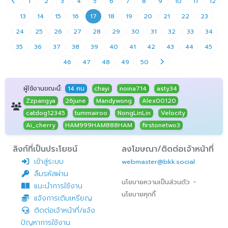
1
2
3
4
5
6
7
8
9
10
11
12
13
14
15
16
17
18
19
20
21
22
23
24
25
26
27
28
29
30
31
32
33
34
35
36
37
38
39
40
41
42
43
44
45
46
47
48
49
50
ผู้ใช้งานขณะนี้:
14 คน
chayi
noina714
asty34
Zzpangya
26june
Mandywong
Alex00120
catdog12345
tummairoo
NongLinLin
Velocity
Ai_cherry
HAM999HAM888HAM
firstonetwo3
ลิงก์ที่เป็นประโยชน์
ลงโฆษณา/ติดต่อเจ้าหน้าที่
เข้าสู่ระบบ
webmaster@bkk.social
ลืมรหัสผ่าน
-
นโยบายความเป็นส่วนตัว
แนะนำการใช้งาน
นโยบายคุกกี้
แจ้งการเติมเหรียญ
ติดต่อเจ้าหน้าที่/แจ้ง
ปัญหาการใช้งาน