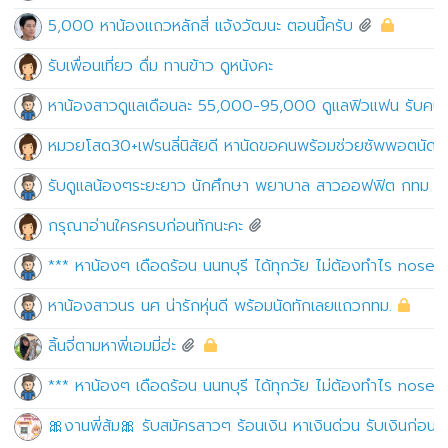
5,000 หาน้องแถวหลักสี่ แจ้งวัฒนะ ตอนนี้ครับ
รับเพื่อนเที่ยว ดื่ม ทานข้าว ดูหนังคะ
หาน้องสาวดูแลเดือนละ 55,000-95,000 ดูเเลฟิวเเฟน รับคนเด
หมวยโสด30+เฟรนลี่นิสัยดี หานัดขอคนพร้อมช่วยซัพพอตนัดว
รับดูแลน้องๆระยะยาว นักศึกษา พยาบาล สาวออฟฟิต กทม สม
กรุณาอ่านใครครบก่อนทักนะคะ
*** หาน้องๆ เดือดร้อน นนทบุรี ได้ทุกวัย ไม่ต้องทำไร nosex
หาน้องสาวนร นศ น่ารักหุ่นดี พร้อมนัดทักเลยแถวกทม.
ลิ้นจี่ตามหาพี่เอมมี่ฮ่ะ
*** หาน้องๆ เดือดร้อน นนทบุรี ได้ทุกวัย ไม่ต้องทำไร nosex
🎀งานพี่ส้ม🎀 รับสมัครสาวๆ ร้อนเงิน หาเงินด่วน รับเงินก่อ