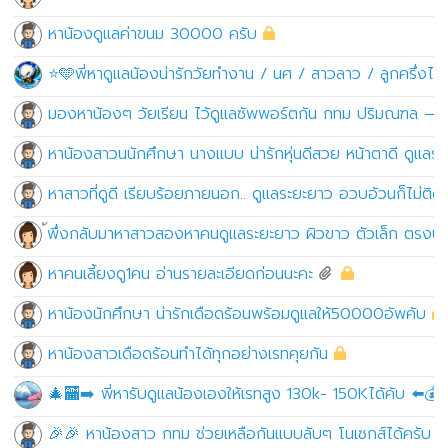
หาน้องดูแลค่าขนม 30000 ครับ
⭐️🩵พี่หาดูแลน้องน่ารักวัยทำงาน / นศ / สาวลาว / ลูกครึ่งได
มองหาน้องๆ วัยเรียน ไว้ดูแลซัพพอร์ตกัน กทม ปริมณฑล — เน้นค
หาน้องสาวนนักศึกษา นางแบบ น่ารักหุ่นดีสวย หน้าตาดี ดูแล
หาสาวที่ดูดี เรียบร้อยภายนอก.. ดูแลระยะยาว อวบอ้วนก็ไม่ติด
้พึ่งกลับมาหาสาวสองหาคนดูแลระยะยาว ผิวขาว ตัวเล็ก ตรงป
หาคนเลี้ยงดู1คน อ่านรายละเอียดก่อนนะคะ
หาน้องนักศึกษา น่ารักเดือดร้อนพร้อมดูแลให้50000อัพคับ
หาน้องสาวเดือดร้อนทำได้ทุกอย่างเรทคุยกัน
🎄🏧➡️ พี่หารับดูแลน้องเองให้เรทสูง 130k- 150Kได้คับ ⬅️💰
🎉🎉 หาน้องสาว กทม ช่วยเหลือกันแบบลับๆ โนเซกส์ได้ครับ