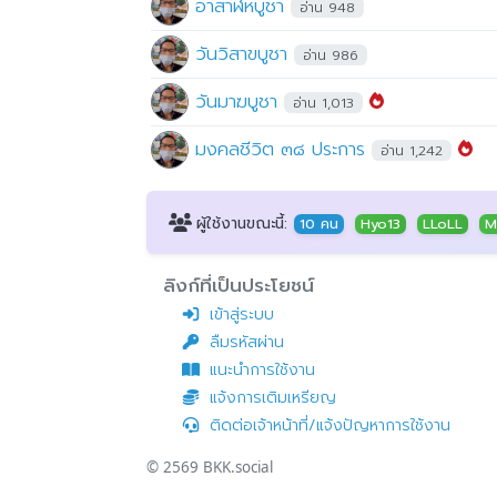
อาสาฬหบูชา
อ่าน 948
วันวิสาขบูชา
อ่าน 986
วันมาฆบูชา
อ่าน 1,013
มงคลชีวิต ๓๘ ประการ
อ่าน 1,242
ผู้ใช้งานขณะนี้:
10 คน
Hyo13
LLoLL
M
ลิงก์ที่เป็นประโยชน์
เข้าสู่ระบบ
ลืมรหัสผ่าน
แนะนำการใช้งาน
แจ้งการเติมเหรียญ
ติดต่อเจ้าหน้าที่/แจ้งปัญหาการใช้งาน
© 2569
BKK.social