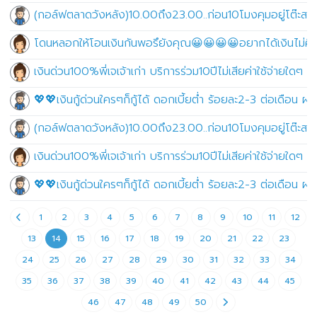
(กอล์ฟตลาดวังหลัง)10.00ถึง23.00..ก่อน10โมงคุมอยู่โต๊ะสนุก
โดนหลอกให้โอนเงินกันพอรึยังคุณ😀😀😀😀อยากได้เงินไม่คิ
เงินด่วน100%พี่เจเจ้าเก่า บริการร่วม10ปีไม่เสียค่าใช้จ่ายใดๆ ไ
💖💖เงินกู้ด่วนใครๆก็กู้ได้ ดอกเบี้ยต่ำ ร้อยละ2-3 ต่อเดือน
(กอล์ฟตลาดวังหลัง)10.00ถึง23.00..ก่อน10โมงคุมอยู่โต๊ะสนุก
เงินด่วน100%พี่เจเจ้าเก่า บริการร่วม10ปีไม่เสียค่าใช้จ่ายใดๆ ไ
💖💖เงินกู้ด่วนใครๆก็กู้ได้ ดอกเบี้ยต่ำ ร้อยละ2-3 ต่อเดือน
1
2
3
4
5
6
7
8
9
10
11
12
13
14
15
16
17
18
19
20
21
22
23
24
25
26
27
28
29
30
31
32
33
34
35
36
37
38
39
40
41
42
43
44
45
46
47
48
49
50