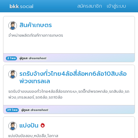
bkk
.social
สมัครสมาชิก
เข้าสู่ระบบ
สินค้าเกษตร
จำหน่ายผลิตภัณฑ์ทางการเกษตร
2 โพส
ผู้ดูแล:
dreamsheet
รถรับจ้างทั่วไทย4ล้อสี่ล้อหก6ล้อ10สิบล้อ
พ่วงเทรลเล
รถรับจ้างขนของทั่วไทย4ล้อสี่ล้อรถกระบะ,รถปิ๊กอัพรถหกล้อ,รถสิบล้อ,รถ
พ่วง,เทรลเลอร์,รถ6ล้อ,รถ10ล้อ
39 โพส
ผู้ดูแล:
dreamsheet
แบ่งปัน
แบ่งปันข้อสอบ,หนังสือ,โอกาส