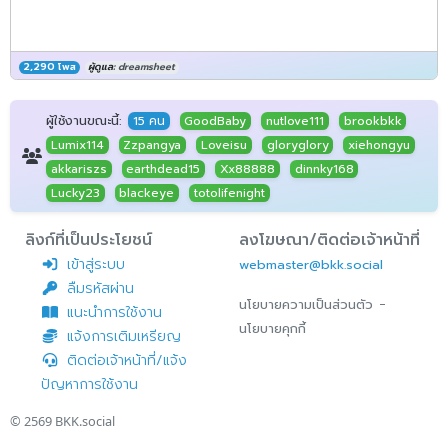
2,290 โพส
ผู้ดูแล:
dreamsheet
ผู้ใช้งานขณะนี้:
15 คน
GoodBaby
nutlove111
brookbkk
Lumix114
Zzpangya
Loveisu
gloryglory
xiehongyu
akkariszs
earthdead15
Xx88888
dinnky168
Lucky23
blackeye
totolifenight
ลิงก์ที่เป็นประโยชน์
ลงโฆษณา/ติดต่อเจ้าหน้าที่
เข้าสู่ระบบ
webmaster@bkk.social
ลืมรหัสผ่าน
-
นโยบายความเป็นส่วนตัว
แนะนำการใช้งาน
นโยบายคุกกี้
แจ้งการเติมเหรียญ
ติดต่อเจ้าหน้าที่/แจ้ง
ปัญหาการใช้งาน
© 2569
BKK.social