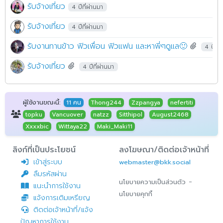
รับจ้างเที่ยว
4 ปีที่ผ่านมา
รับจ้างเที่ยว
4 ปีที่ผ่านมา
รับงานทานข้าว ฟิวเพื่อน ฟิวแฟน และหาพี่ๆดูแล🙂
4 ปีที่
รับจ้างเที่ยว
4 ปีที่ผ่านมา
ผู้ใช้งานขณะนี้:
11 คน
Thong244
Zzpangya
nefertiti
topku
Vancuover
natzz
Sitthipol
August2468
Xxxxbic
Wittaya22
Maki_Maki11
ลิงก์ที่เป็นประโยชน์
ลงโฆษณา/ติดต่อเจ้าหน้าที่
เข้าสู่ระบบ
webmaster@bkk.social
ลืมรหัสผ่าน
-
นโยบายความเป็นส่วนตัว
แนะนำการใช้งาน
นโยบายคุกกี้
แจ้งการเติมเหรียญ
ติดต่อเจ้าหน้าที่/แจ้ง
ปัญหาการใช้งาน