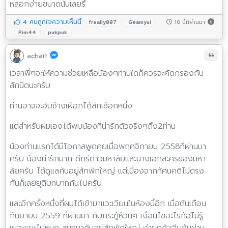
หลอกง่ายขนาดนั้นเลยรึ
4 คนถูกใจความเห็นนี้
10 ปีที่ผ่านมา
freally887
Geamyui
Pim44
pukpuk
achai1
เวลาพี่ๆจะให้ความช่วยเหลือน้องๆท่านใดก็ควรจะคัดกรองกัน
สักนิดนะครับ
ท่านอาจจะจับช้างเผือกได้สักเชือกหนึ่ง
แต่สำหรับผมเองได้พบน้องที่น่ารักตัวจริงๆถึง2ท่าน
น้องท่านแรกได้มีโอกาสพูดคุยเมื่อพฤศจิกายน 2558ที่ผ่านมา
ครับ น้องน่ารักมาก ดีกรีดาวมหาลัยและนางเอกละครของมหา
ลัยครับ ได้ดูแลกันอยู่สักพักใหญ่ แต่เนื่องจากทัศนคติไม่ตรง
กันก็เลยยุติบทบาทกันไปครับ
และอีกครั้งหนึ่งที่ผมได้เข้ามาแวะเวียนในห้องนี้อีก เมื่อต้นเดือน
กันยายน 2559 ที่ผ่านมา กับกระทู้ห้วนๆ เงื่อนไขอะไรก้อไม่รู้
เยอะแยะไปหมด สนทนากันอยู่สักพักใหญ่ ง่ายๆก้อจีบกันผ่าน