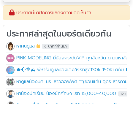
ประกาศนี้ได้ปิดการแสดงความคิดเห็นไว้
ประกาศล่าสุดในบอร์ดเดียวกัน
หาคนดูแล
6 นาทีที่ผ่านมา
PINK MODELING มีน้องๆระดับVIP ทุกจังหวัด ดาวมหาลัย อิ
🍁🌔💐🐳 พี่หารับดูแลน้องเองให้เรทสูง130k-150Kได้คับ 🎃
หาดูแลน้องนศ. นร. สาวออฟฟิต **(ขอนแก่น อุดร สารคามและใ
หาน้องนักเรียน น้องนักศึกษา เรท 15,000-40,000
12 นาทีท
น้องสาวที่เดือดร้อน นัดเจอครับให้ 8000 ขอกทม ปริมณฑ
หาพี่ๆ ใจดีคืนนี้ค่ะ
15 นาทีที่ผ่านมา
หาน้องดูแลในพื้นที่กทมคับ
15 นาทีที่ผ่านมา