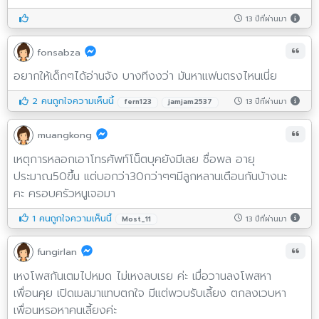
13 ปีที่ผ่านมา
fonsabza
อยากให้เด็กๆได้อ่านจัง บางทีงงว่า มันหาแฟนตรงไหนเนี่ย
2 คนถูกใจความเห็นนี้
13 ปีที่ผ่านมา
fern123
jamjam2537
muangkong
เหตุการหลอกเอาโทรศัพท์โน็ตบุคยังมีเลย ชื่อพล อายุ
ประมาณ50ขึ้น แต่บอกว่า30กว่าๆๆมีลูกหลานเตือนกันบ้างนะ
คะ ครอบครัวหนูเจอมา
1 คนถูกใจความเห็นนี้
13 ปีที่ผ่านมา
Most_11
fungirlan
เหงโพสกันเตมไปหมด ไม่เหงลบเรย ค่ะ เมื่อวานลงโพสหา
เพื่อนคุย เปิดเมลมาแทบตกใจ มีแต่พวบรับเลี้ยง ตกลงเวบหา
เพื่อนหรอหาคนเลี้ยงค่ะ