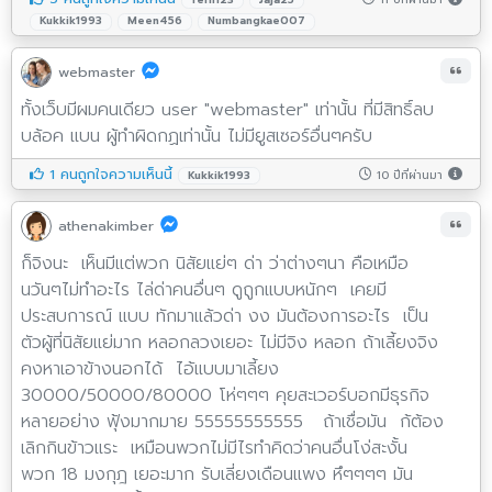
fern123
Jaja25
Kukkik1993
Meen456
Numbangkae007
webmaster
ทั้งเว็บมีผมคนเดียว user "webmaster" เท่านั้น ที่มีสิทธิ์ลบ
บล้อค แบน ผู้ทำผิดกฏเท่านั้น ไม่มียูสเซอร์อื่นๆครับ
1 คนถูกใจความเห็นนี้
10 ปีที่ผ่านมา
Kukkik1993
athenakimber
ก็จิงนะ เห็นมีแต่พวก นิสัยแย่ๆ ด่า ว่าต่างๆนา คือเหมือ
นวันๆไม่ทำอะไร ไล่ด่าคนอื่นๆ ดูถูกแบบหนักๆ เคยมี
ประสบการณ์ แบบ ทักมาแล้วด่า งง มันต้องการอะไร เป็น
ตัวผู้ที่นิสัยแย่มาก หลอกลวงเยอะ ไม่มีจิง หลอก ถ้าเลี้ยงจิง
คงหาเอาข้างนอกได้ ไอ้แบบมาเลี้ยง
30000/50000/80000 โห่ๆๆๆ คุยสะเวอร์บอกมีธุรกิจ
หลายอย่าง ฟุ้งมากมาย 55555555555 ถ้าเชื่อมัน ก้ต้อง
เลิกกินข้าวแระ เหมือนพวกไม่มีไรทำคิดว่าคนอื่นโง่สะงั้น
พวก 18 มงกุฎ เยอะมาก รับเลี่ยงเดือนแพง หึๆๆๆๆ มัน