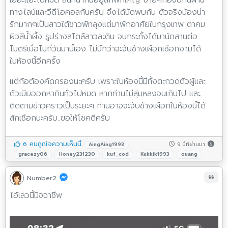
ทางไลน์และวีดีโอคอลกันครับ จึงได้นัดพบกัน ตัวจริงน้องน่า
รักมากๆเป็นสาวใต้ชาวพัทลุงแต่มาพักอาศัยในกรุงเทพ ตาคม
ผิวสีน้ำผึ้ง รูปร่างสไตล์สาวละติน จนกระทั้งได้มานัดสานต่อ
ไมตรีเมื่อไม่กี่วันมานี้เอง ไม่นึกว่าจะจับช้างเผือกเชือกงามได้
ในห้องนี้อีกครั้ง
แต่ก้อต้องคัดกรองนะครับ เพราะในห้องนี้มีทั้งตะกวดตัวผู้และ
ตัวเมียออกหากินทั่วไปหมด หากท่านไม่ลุ่มหลงจนเกินไป และ
ติดตามข่าวคราวเป็นระยะๆ ท่านอาจจะจับช้างเผือกในห้องนี้ได้
สักเชือกนะครับ..ขอให้โชคดีครับ
6 คนถูกใจความเห็นนี้
9 ปีที่ผ่านมา
AingAing1993
gracezy06
Honey231230
kuf_cod
Kukkik1993
ouang
Number2
ไอ้เลวนี้มิจฉาชีพ