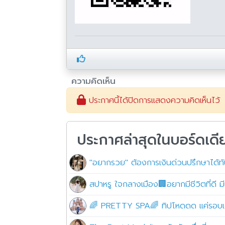
ความคิดเห็น
ประกาศนี้ได้ปิดการแสดงความคิดเห็นไว้
ประกาศล่าสุดในบอร์ดเดี
"อยากรวย" ต้องการเงินด่วนปรึกษาได้ท
สปาหรู ใจกลางเมือง🏢อยากมีชีวิตที่ดี มีเ
🌈 PRETTY SPA🌈 ทิปโหดดด แค่รอบเดียว