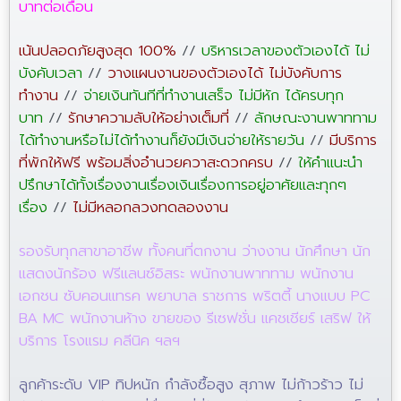
บาทต่อเดือน
เน้นปลอดภัยสูงสุด 100%
//
บริหารเวลาของตัวเองได้ ไม่
บังคับเวลา
//
วางแผนงานของตัวเองได้ ไม่บังคับการ
ทำงาน
//
จ่ายเงินทันทีที่ทำงานเสร็จ ไม่มีหัก ได้ครบทุก
บาท
//
รักษาความลับให้อย่างเต็มที่
//
ลักษณะงานพาททาม
ได้ทำงานหรือไม่ได้ทำงานก็ยังมีเงินจ่ายให้รายวัน
//
มีบริการ
ที่พักให้ฟรี พร้อมสิ่งอำนวยควาสะดวกครบ
//
ให้คำแนะนำ
ปรึกษาได้ทั้งเรื่องงานเรื่องเงินเรื่องการอยู่อาศัยและทุกๆ
เรื่อง
//
ไม่มีหลอกลวงทดลองงาน
รองรับทุกสาขาอาชีพ ทั้งคนที่ตกงาน ว่างงาน นักศึกษา นัก
แสดงนักร้อง ฟรีแลนซ์อิสระ พนักงานพาททาม พนักงาน
เอกชน ซับคอนแทรค พยาบาล ราชการ พริตตี้ นางแบบ PC
BA MC พนักงานห้าง ขายของ รีเซฟชั่น แคชเชียร์ เสริฟ ให้
บริการ โรงแรม คลีนิค ฯลฯ
ลูกค้าระดับ VIP ทิปหนัก กำลังซื้อสูง สุภาพ ไม่ก้าวร้าว ไม่