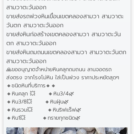
สามวาตะวันออก
ขายส่งรถพ่วงหินเขื่อนเขตคลองสามวา สามวาตะ
วันตก สามวาตะวันออก
ขายส่งหินก่อสร้างเขตคลองสามวา สามวาตะวัน
ตก สามวาตะวันออก
ขายส่งหินถมถนนเขตคลองสามวา สามวาตะวันตก
สามวาตะวันออก
🙏ขออนุญาตจำหน่ายหินคลุกถมถนน ลานจอดรถ
ส่งตรง จากโรงโม่หิน ใส่เป็นพ่วง ราคาประหยัดสุดๆ
🔸ชนิดหินที่บริการ🔸🔸
🔸หินคลุก 💥 🔸หิน3/4🌿
🔸หิน3/8💥 🔸หินฝุ่น🌿
🔸หินรวม💥 🔸หินริฟแร็ฟ🌿
🔸หิน1💥 🔸ทรายทุกชนิด🌿