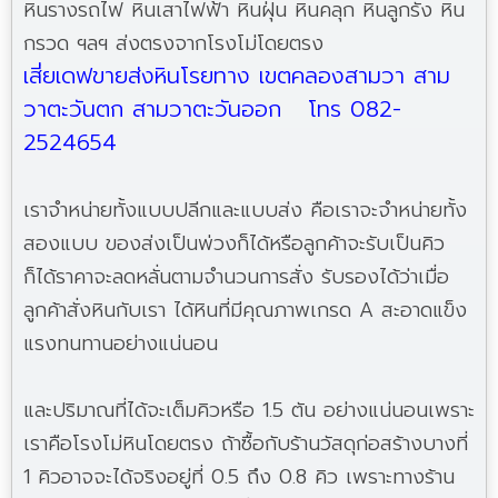
หินรางรถไฟ หินเสาไฟฟ้า หินฝุ่น หินคลุก หินลูกรัง หิน
กรวด ฯลฯ ส่งตรงจากโรงโม่โดยตรง
เสี่ยเดฟขายส่งหินโรยทาง เขตคลองสามวา สาม
วาตะวันตก สามวาตะวันออก
โทร 082-
2524654
เราจำหน่ายทั้งแบบปลีกและแบบส่ง คือเราจะจำหน่ายทั้ง
สองแบบ ของส่งเป็นพ่วงก็ได้หรือลูกค้าจะรับเป็นคิว
ก็ได้ราคาจะลดหลั่นตามจำนวนการสั่ง รับรองได้ว่าเมื่อ
ลูกค้าสั่งหินกับเรา ได้หินที่มีคุณภาพเกรด A สะอาดแข็ง
แรงทนทานอย่างแน่นอน
และปริมาณที่ได้จะเต็มคิวหรือ 1.5 ตัน อย่างแน่นอนเพราะ
เราคือโรงโม่หินโดยตรง ถ้าซื้อกับร้านวัสดุก่อสร้างบางที่
1 คิวอาจจะได้จริงอยู่ที่ 0.5 ถึง 0.8 คิว เพราะทางร้าน