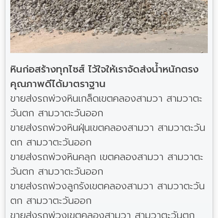
หินก่อสร้างทุกไซส์ ไว้ใจให้เราจัดส่งน้ำหนักตรง
คุณภาพดีได้มาตราฐาน
ขายส่งรถพ่วงหินเกล็ดเขตคลองสามวา สามวาตะ
วันตก สามวาตะวันออก
ขายส่งรถพ่วงหินฝุ่นเขตคลองสามวา สามวาตะวัน
ตก สามวาตะวันออก
ขายส่งรถพ่วงหินคลุก เขตคลองสามวา สามวาตะ
วันตก สามวาตะวันออก
ขายส่งรถพ่วงลูกรังเขตคลองสามวา สามวาตะวัน
ตก สามวาตะวันออก
ขายส่งรถพ่วงเขตคลองสามวา สามวาตะวันตก