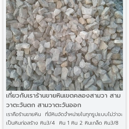
เกี่ยวกับเราร้านขายหินเขตคลองสามวา สาม
วาตะวันตก สามวาตะวันออก
เราคือร้านขายหิน ที่มีหินจัดจำหน่ายในทุกรูปแบบไม่ว่าจะ
เป็นหินก่อสร้าง หิน3/4 หิน 1 หิน 2 หินเกล็ด หิน3/8