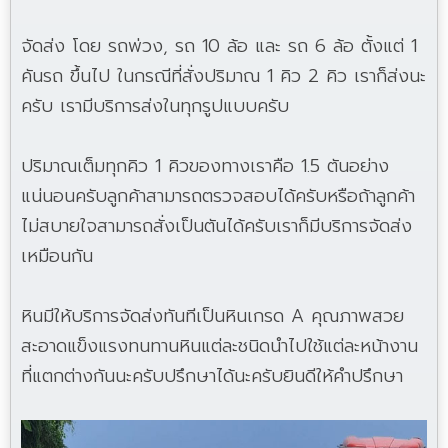
จัดส่ง โดย รถพ่วง, รถ 10 ล้อ และ รถ 6 ล้อ ตั้งแต่ 1
คันรถ ขึ้นไป ในกรณีที่สั่งปริมาณ 1 คิว 2 คิว เราก็ส่งนะ
ครับ เรามีบริการส่งในทุกรูปแบบครับ
ปริมาณเต็มทุกคิว 1 คิวของทางเราคือ 1.5 ตันอย่าง
แน่นอนครับลูกค้าสามารถตรวจสอบได้ครับหรือถ้าลูกค้า
ไม่สบายใจสามารถสั่งเป็นตันได้ครับเราก็มีบริการจัดส่ง
เหมือนกัน
หินมีให้บริการจัดส่งทันทีเป็นหินเกรด A คุณภาพสวย
สะอาดแข็งแรงทนทานหินแต่ละชนิดนำไปใช้แต่ละหน้างาน
ที่แตกต่างกันนะครับปรึกษาได้นะครับยินดีให้คำปรึกษา