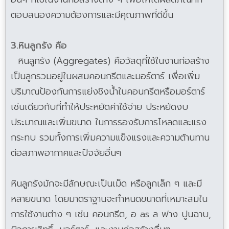
ตอบสนองความต้องการและมีคุณภาพที่ดีขึ้น
3.หินลูกรัง คือ
หินลูกรัง (Aggregates) คือวัสดุที่ใช้ในงานก่อสร้าง
เป็นลูกรวมอยู่ในผสมคอนกรีตและมอร์ตาร์ เพื่อเพิ่ม
ปริมาณป้องกันการแย่งชิงน้ำในคอนกรีตหรือมอร์ตาร์
เช่นเดียวกับที่ทำให้ประหยัดค่าใช้จ่าย ประหยัดงบ
ประมาณและเพิ่มขนาด ในการรองรับการโหลดและแรง
กระทบ รวมทั้งการเพิ่มความแข็งแรงและความต้านทาน
ต่อสภาพอากาศและปัจจัยอื่นๆ
หินลูกรังมักจะมีลักษณะเป็นเม็ด หรือลูกเล็ก ๆ และมี
หลายขนาด โดยมาตราฐานจะกำหนดขนาดที่เหมาะสมใน
การใช้งานต่าง ๆ เช่น คอนกรีต, อ as ล ฟาง ปูนฉาบ,