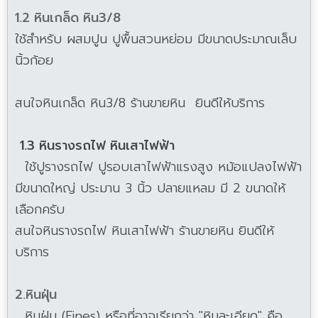
1.2 หินเกล็ด หิน3/8
ใช้สำหรับ ผสมปูน ปูพื้นสวนหย่อม มีขนาดประมาณเล็บ
นิ้วก้อย
สนใจหินเกล็ด หิน3/8 ร้านขายหิน ยินดีให้บริการ
1.3 หินรางรถไฟ หินเสาไฟฟ้า
ใช้ปูรางรถไฟ ปูรอบเสาไฟฟ้าแรงสูง หม้อแปลงไฟฟ้า
มีขนาดใหญ่ ประมาน 3 นิ้ว ปลายแหลม มี 2 ขนาดให้
เลือกครับ
สนใจหินรางรถไฟ หินเสาไฟฟ้า ร้านขายหิน ยินดีให้
บริการ
2.หินฝุ่น
หินฝุ่น (Fines) หรือที่อาจเรียกว่า "หินละเอียด" คือ