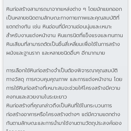
หินก่อสร้างสามารถมาจากแหล่งต่าง ๆ โดยมักแยกออก
เป็นหลายชนิดตามลักษณะทางกายภาพและคุณสมบัติที่
แตกต่างกัน เช่น หินอ่อนที่มีความอ่อนนุ่มและเหมาะ
สำหรับงานแต่งหน้างาน หินแกรนิตที่แข็งแรงและทนทาน
หินเสียมที่สามารถตัดเป็นชิ้นสี่เหลี่ยมเพื่อใช้ในการสร้าง
ผนังและฐานราก และหลายชนิดอื่นๆ อีกมากมาย
การเลือกใช้หินก่อสร้างจำเป็นต้องพิจารณาคุณสมบัติ
ทางวัสดุ การควบคุมคุณภาพ และการแต่งหน้างาน โดย
การใช้หินก่อสร้างที่เหมาะสมจะช่วยให้โครงสร้างมีความ
คงทนและสวยงามในระยะยาว
หินก่อสร้างที่คุณกล่าวถึงเป็นหินที่ใช้ในกระบวนการ
ก่อสร้างอาคารหรือโครงสร้างต่างๆ แต่มีความแตกต่าง
กันตามลักษณะและการนำมาใช้งานตามวัตถุประสงค์ของ