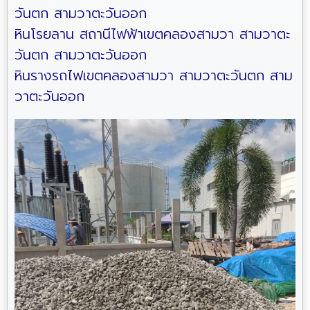
วันตก สามวาตะวันออก
หินโรยลาน สถานีไฟฟ้าเขตคลองสามวา สามวาตะ
วันตก สามวาตะวันออก
หินรางรถไฟเขตคลองสามวา สามวาตะวันตก สาม
วาตะวันออก