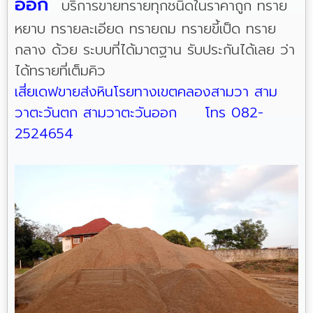
ออก
บริการขายทรายทุกชนิดในราคาถูก ทราย
หยาบ ทรายละเอียด ทรายถม ทรายขี้เป็ด
ทราย
กลาง ด้วย ระบบที่ได้มาตฐาน รับประกันได้เลย ว่า
ได้ทรายที่เต็มคิว
เสี่ยเดฟขายส่งหินโรยทางเขตคลองสามวา สาม
วาตะวันตก สามวาตะวันออก
โทร 082-
2524654