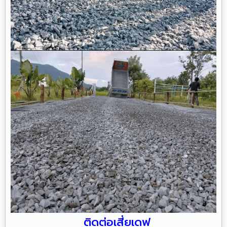
ติดต่อเสี่ยเดฟ