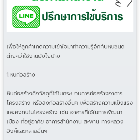
เพื่อให้ลูกค้าเกิดความเข้าใจมาทำความรู้จักกับหินชนิด
ต่างๆว่าใช้งานยังไงบ้าง
1.หินก่อสร้าง
หินก่อสร้างคือวัสดุที่ใช้ในกระบวนการก่อสร้างอาคาร
โครงสร้าง หรือสิ่งก่อสร้างอื่นๆ เพื่อสร้างความแข็งแรง
และคงทนในโครงสร้าง เช่น อาคารที่ใช้ในการพัฒนา
เมือง ที่อยู่อาศัย อาคารสำนักงาน สะพาน ทางหลวง
อิงค์และหลายอื่นๆ