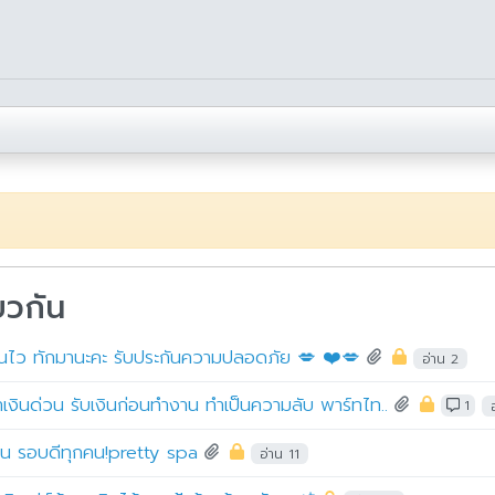
ยวกัน
เงินไว ทักมานะคะ รับประกันความปลอดภัย 💋 ❤️💋
อ่าน 2
าเงินด่วน รับเงินก่อนทำงาน ทำเป็นความลับ พาร์ทไท..
1
งาน รอบดีทุกคน!pretty spa
อ่าน 11