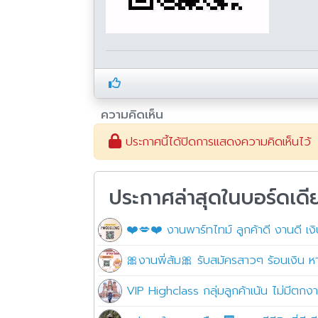
ความคิดเห็น
ประกาศนี้ได้ปิดการแสดงความคิดเห็นไว้
ประกาศล่าสุดในบอร์ดเดี
❤️💋❤️ งานพาร์ทไทม์ ลูกค้าดี งานดี 
🎀งานพี่ส้ม🎀 รับสมัครสาวๆ ร้อนเงิน ห
VIP Highclass กลุ่มลูกค้าเน้น ไม่มีตก