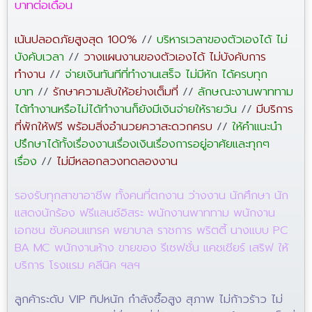
บาทต่อเดือน
เน้นปลอดภัยสูงสุด 100%
//
บริหารเวลาของตัวเองได้ ไม่
บังคับเวลา
//
วางแผนงานของตัวเองได้ ไม่บังคับการ
ทำงาน
//
จ่ายเงินทันทีที่ทำงานเสร็จ ไม่มีหัก ได้ครบทุก
บาท
//
รักษาความลับให้อย่างเต็มที่
//
ลักษณะงานพาททาม
ได้ทำงานหรือไม่ได้ทำงานก็ยังมีเงินจ่ายให้รายวัน
//
มีบริการ
ที่พักให้ฟรี พร้อมสิ่งอำนวยควาสะดวกครบ
//
ให้คำแนะนำ
ปรึกษาได้ทั้งเรื่องงานเรื่องเงินเรื่องการอยู่อาศัยและทุกๆ
เรื่อง
//
ไม่มีหลอกลวงทดลองงาน
รองรับทุกสาขาอาชีพ ทั้งคนที่ตกงาน ว่างงาน นักศึกษา นัก
แสดงนักร้อง ฟรีแลนซ์อิสระ พนักงานพาททาม พนักงาน
เอกชน ซับคอนแทรค พยาบาล ราชการ พริตตี้ นางแบบ PC
BA MC พนักงานห้าง ขายของ รีเซฟชั่น แคชเชียร์ เสริฟ ให้
บริการ โรงแรม คลีนิค ฯลฯ
ลูกค้าระดับ VIP ทิปหนัก กำลังซื้อสูง สุภาพ ไม่ก้าวร้าว ไม่