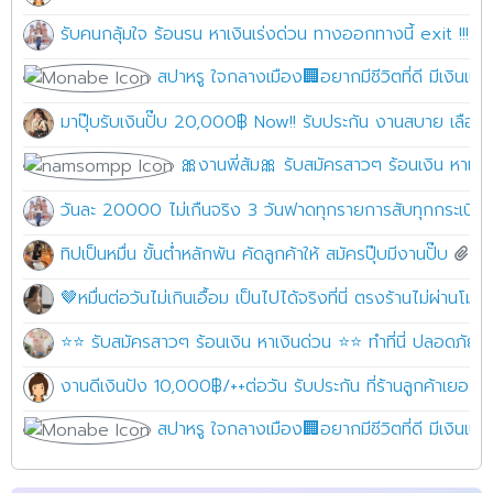
รับคนกลุ้มใจ ร้อนรน หาเงินเร่งด่วน ทางออกทางนี้ exit !!! 
สปาหรู ใจกลางเมือง🏢อยากมีชีวิตที่ดี มีเงินเปย์
มาปุ๊บรับเงินปั๊บ 20,000฿ Now!! รับประกัน งานสบาย เลือ
🎀งานพี่ส้ม🎀 รับสมัครสาวๆ ร้อนเงิน หาเงิ
วันละ 20000 ไม่เกืนจริง 3 วันฟาดทุกรายการสับทุกกระเบียดน
ทิปเป็นหมื่น ขั้นต่ำหลักพัน คัดลูกค้าให้ สมัครปุ๊บมีงานปั๊บ
🤎หมื่นต่อวันไม่เกินเอื้อม เป็นไปได้จริงที่นี่ ตรงร้านไม่ผ่าน
⭐⭐ รับสมัครสาวๆ ร้อนเงิน หาเงินด่วน ⭐⭐ ทำที่นี่ ปลอดภัย10
งานดีเงินปัง 10,000฿/++ต่อวัน รับประกัน ที่ร้านลูกค้าเยอะมาก
สปาหรู ใจกลางเมือง🏢อยากมีชีวิตที่ดี มีเงินเปย์