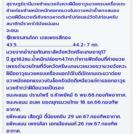
สุราษฎร์ธานี
มวยซ้ายมวยจังหวะฝีมืออาวุธมวยครบเครื่องเตะ
ซ้ายต่อยซ้ายหมัดหนักศอกคมวงในขวางหน้าค้ำแทงสมอง
มวยฝีมือมวยดีเชิงชกฉลาดต้นๆไปก่อนแน่วัดไปก่อนครับ
สมาชิกมีราคาได้บังแน่นอน
จะชนะ
🔵เพชรสามโคก เดชเพชรสีทอง
43.5...............................................44.2-.7 กก.
มวยจากอำเภอกัณทราลัคจังหวัดศรีษะเกษอายุ17
ปี.สูง162ซม.น้ำหนักปล่อยๆ47กก.ทำการฟิตซ้อมที่ค่ายมวย
เพชรดำ
มวยไทยที่จังหวัดศรีษะเกษมวยมวยขวามวยจังหวะ
ฝีมืออาวุธมวยครบเครื่องนอกได้ในดีเปิดเกมเตะขวาต่อย
ขวาหมัดศอกแรงวงในล็อครัดมัดตีเหนียวแต่การออกอาวุธ
มวยช้ากว่าฝีมือมวยเป็นรอง
ชนะคะแนน ปราบไพรี ช.ห้าพยัคฆ์ 6 พย.66.กองทัพอากาศ.
ชนะคะแนน อเลค ยอดยุทธมวยไทย 18 ธค.66.กองทัพ
อากาศ.
แพ้คะแนน เสือภูมิ ตี๋น้อยคชิน 29 มค.67.กองทัพอากาศ.
แพ้คะแนน เพชรศิลา เอกเมืองนนท์.26 กพ.67.กองทัพ
อากาศ.