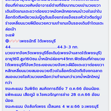
ซ้อมที่ค่ายมวยศิษย์อาจารย์
ต่ายที่ชัยนาทมวยเข่ามวยขวา
เดินเปิดเกมเตะขวาต่อยขวาหมัดหนักศอกคมนำวงในเข่าใน
ล็อกรัดตีเหนียวแน่นบู๊ดุดัน
แข็งแกร่งแข็งแรงหัวใจดีแต่รูป
ร่างเหลี่ยมมวยฝีมือมวยความเก๋าเกมเป็นรองเดินช้าโดนเตะ
ล่อเป้า
จะแพ้
🔵
✅
✅
✅
เพชรนัทธี ใต้เพชรบุรี
44...............................................44.3-.3 กก.
มวยจากจังหวัดเพชรบุรีชื่อเดิม(เพชรบ้านลาดใต้เพชรบุรี)
อายุ16ปี.สูง160ซม.น้ำหนักปล่อยๆ49กก.ฟิตซ้อมที่ค่ายมวย
ใต้เพชรบุรีที่จังหวัดระยองมวยจังหวะฝีมือเตะขวาต่อยขวา
หลักเหลี่ยมมวยสมองมวยดีวงในล็อครัดมัดตีเชิงชกฉลาด
สมองมวยไอคิวมวยเหนือกว่าเก๋าเกมกว่าเวทน้ำหนักใหญ่
กว่า
ชนะคะแนน วันพิชิต สมคิดการดียิ่ง 7 ต.ค.66 อ้อมน้อย.
แพ้คะแนน เสือภูมิ ช.โชคเจริญการช่าง 28 ต.ค.66 อ้อม
น้อย.
ชนะคะแนน บังลังก์เพชร เปิ้ลนคร 4 พ.ย.66 จ.เพชรบุรี