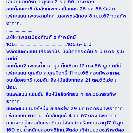
เสมอ น๊อตใหม่ ว.อุรชา 2 ธ.ค.66 จ.ระยอง.
ชนะน็อคยก5 บัลลังก์เพชร เปิ้ลนคร 26 ธค 66.รังสิต.
แพ้คะแนน เพชรสามโคก เดชเพชรสีทอง 8 เมย.67.กองทัพ
อากาศ.
.......................
3.🔴
✅
เพชรเมืองกัณฑ์ ช.ห้าพยัคฆ์
106............................................106.6-.6 ป.
พลิกชนะคะแนน เสือเอกมัย บังมัดคลองตัน 5 มิ.ย.66 ธูปะ
เตมีย์.
ชนะน็อก2 เพชรน้ำเอก บูมเด็กเซียน 17 ก.ค.66 ธูปะเตมีย์.
แพ้คะแนน บุญชัย ส.บุญมีฤทธิ์ 11 กย.66.กองทัพอากาศ.
ชนะน็อคยก5 แซมซั่น สิงห์บัลลังก์ทอง 21 ตค.66.อ้อม
น้อย.
ชนะคะแนน แซมซั่น สิงห์บัลลังก์ทอง 4 ธค.66.กองทัพ
อากาศ.
ชนะคะแนน เบอร์หนึ่ง ส.สละชีพ 29 มค.67.กองทัพอากาศ.
แพ้คะแนน ผาด่าน แก้วสัมฤทธิ์ 4 มีค.67.กองทัพอากาศ.
มวยจากอำเภอกันทราลักษณ์จังหวัดศรีสะเกษอายุ17 ปี.สูง
160 ซม.น้ำหนักปล่อยๆ51กก.ฟิตซ้อมที่ค่ายมวยช.ห้าพยัคฆ์