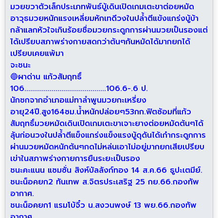
มวยขวาตัวเล็กประเภทพันธ์บู้เดินเปิดเกมเตะขาต่อยหมัด
อาวุธมวยหนักแรงเหลี่ยมหักเทดีวงในปล้ำตีแข้งแกร่งบู้บ้า
กล้าแลกหัวใจเกินร้อยชื่อมวยกระดูกการผ่านมวยเป็นรองแต่
ได้เปรียบสภาพร่างกายสดกว่าต้นๆกันหมัดได้มากยกได้
เปรียบเคยแพ้มา
จะชนะ
🔵ผาด่าน แก้วสัมฤทธิ์
106..........................................106.6-.6 ป.
นักชกจากอำเภอแม่ทาลำพูนมวยกะเหรี่ยง
อายุ24ปี.สูง164ซม.น้ำหนักปล่อยๆ53กก.ฟิตซ้อมที่แก้ว
สัมฤทธิ์มวยหมัดเดินเปิดเกมเตะขาเจาะยางต่อยหมัดต้นๆได้
ลุ้นก่อนวงในปล้ำตีแข็งแกร่งแข็งแรงบู้ดุดันได้เก๋ากระดูกการ
ผ่านมวยหมัดหนักต้นๆกดไม่หล่นเอาไม่อยู่มากยกเสียเปรียบ
เข่าในสภาพร่างกายการยืนระยะเป็นรอง
ชนะคะแนน แซมซั่น สิงห์บัลลังก์ทอง 14 ส.ค.66 ธูปะเตมีย์.
ชนะน็อคยก2 ทันเทพ ส.จิตรประเสริฐ 25 กย.66.กองทัพ
อากาศ.
ชนะน็อคยก1 แรมโบ้จิ๋ว น.สงวนพงษ์ 13 พย.66.กองทัพ
อากาศ.