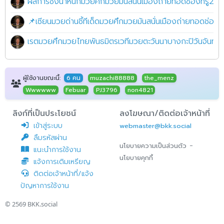
ผลการชั่งน้ำหนักมวยศึกมวยมันสนั่นเมืองถ่ายทอดช่องทรู24เวที
📌เซียนมวยด่านชี้ทีเด็ดมวยศึกมวยมันสนั่นเมืองถ่ายทอดช่องทร
เรตมวยศึกมวยไทยพันธมิตรเวทีมวยตะวันนาบางกะปิวันจันทร์ท
ผู้ใช้งานขณะนี้:
6 คน
muzachi88888
the_menz
Wwwwww
Febuar
PJ3796
non4821
ลิงก์ที่เป็นประโยชน์
ลงโฆษณา/ติดต่อเจ้าหน้าที่
เข้าสู่ระบบ
webmaster@bkk.social
ลืมรหัสผ่าน
-
นโยบายความเป็นส่วนตัว
แนะนำการใช้งาน
นโยบายคุกกี้
แจ้งการเติมเหรียญ
ติดต่อเจ้าหน้าที่/แจ้ง
ปัญหาการใช้งาน
© 2569
BKK.social