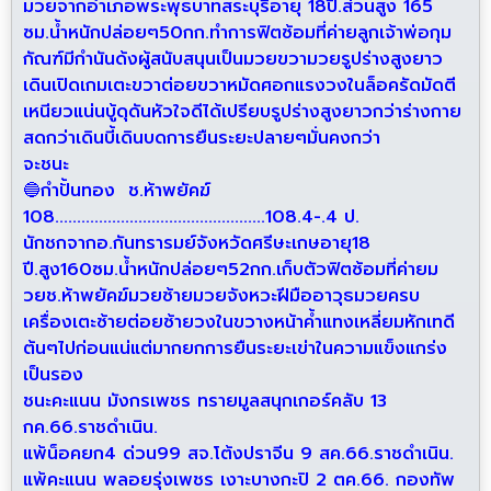
มวยจากอำเภอพระพุธบาทสระบุรีอายุ 18ปี.ส่วนสูง 165
ซม.น้ำหนักปล่อยๆ50กก.ทำการฟิตซ้อมที่ค่ายลูกเจ้าพ่อกุม
กัณฑ์มีกำนันด้งผู้สนับสนุนเป็นมวยขวามวยรูปร่างสูงยาว
เดินเปิดเกมเตะขวาต่อยขวาหมัดศอกแรงวงในล็อครัดมัดตี
เหนียวแน่นบู้ดุดันหัวใจดีได้เปรียบรูปร่างสูงยาวกว่าร่างกาย
สดกว่าเดินบี้เดินบดการยืนระยะปลายๆมั่นคงกว่า
จะชนะ
🔵กำปั้นทอง ช.ห้าพยัคฆ์
108................................................108.4-.4 ป.
นักชกจากอ.กันทรารมย์จังหวัดศรีษะเกษอายุ18
ปี.สูง160ซม.น้ำหนักปล่อยๆ52กก.เก็บตัวฟิตซ้อมที่ค่ายม
วยช.ห้าพยัคฆ์มวยซ้ายมวยจังหวะฝีมืออาวุธมวยครบ
เครื่องเตะซ้ายต่อยซ้ายวงในขวางหน้าค้ำแทงเหลี่ยมหักเทดี
ต้นๆไปก่อนแน่แต่มากยกการยืนระยะเข่าในความแข็งแกร่ง
เป็นรอง
ชนะคะแนน มังกรเพชร ทรายมูลสนุกเกอร์คลับ 13
กค.66.ราชดำเนิน.
แพ้น็อคยก4 ด่วน99 สจ.โต้งปราจีน 9 สค.66.ราชดำเนิน.
แพ้คะแนน พลอยรุ่งเพชร เงาะบางกะปิ 2 ตค.66. กองทัพ