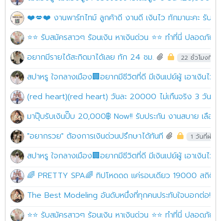
❤️💋❤️ งานพาร์ทไทม์ ลูกค้าดี งานดี เงินไว ทักมานะคะ รั
⭐⭐ รับสมัครสาวๆ ร้อนเงิน หาเงินด่วน ⭐⭐ ทำที่นี่ ปลอดภัย10
อยากมีรายได้สะกิดมาได้เลย ทัก 24 ชม.
22 ชั่วโมงที่ผ่
สปาหรู ใจกลางเมือง🏢อยากมีชีวิตที่ดี มีเงินเปย์ผู้ เอาเงินไว้
(red heart)(red heart) วันละ 20000 ไม่เกืนจริง 3 วันฟาด
มาปุ๊บรับเงินปั๊บ 20,000฿ Now!! รับประกัน งานสบาย เลือ
"อยากรวย" ต้องการเงินด่วนปรึกษาได้ทันที
1 วันที่ผ่าน
สปาหรู ใจกลางเมือง🏢อยากมีชีวิตที่ดี มีเงินเปย์ผู้ เอาเงินไว้
🌈 PRETTY SPA🌈 ทิปโหดดด แค่รอบเดียว 19000 สถิติใหม่ ล
The Best Modeling อันดับหนึ่งที่ทุกคนประทับใจบอกต่อ!! หาเงิ
⭐⭐ รับสมัครสาวๆ ร้อนเงิน หาเงินด่วน ⭐⭐ ทำที่นี่ ปลอดภัย10