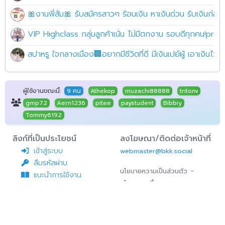
🎀งานพี่ส้ม🎀 รับสมัครสาวๆ ร้อนเงิน หาเงินด่วน รับเงินก่อ
VIP Highclass กลุ่มลูกค้าเน้น ไม่มีตกงาน รอบดีทุกคน!pret
สปาหรู ใจกลางเมือง🏢อยากมีชีวิตที่ดี มีเงินเปย์ผู้ เอาเงินไว้
ผู้ใช้งานขณะนี้:
9 คน
Athekop
muzachi88888
tritonv
gmp72
Aern1236
pitee
paystudent
Bibbiy
Tommy6192
ลิงก์ที่เป็นประโยชน์
ลงโฆษณา/ติดต่อเจ้าหน้าที่
เข้าสู่ระบบ
webmaster@bkk.social
ลืมรหัสผ่าน
-
นโยบายความเป็นส่วนตัว
แนะนำการใช้งาน
นโยบายคุกกี้
แจ้งการเติมเหรียญ
ติดต่อเจ้าหน้าที่/แจ้ง
ปัญหาการใช้งาน