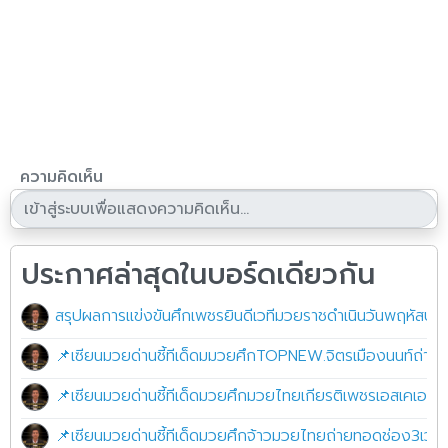
ความคิดเห็น
ประกาศล่าสุดในบอร์ดเดียวกัน
สรุปผลการแข่งขันศึกเพชรยินดีเวทีมวยราชดำเนินวันพฤหัสบด
📌เซียนมวยด่านชี้ทีเด็ดมมวยศึกTOPNEW.จิตรเมืองนนท์ถ่ายท
📌เซียนมวยด่านชี้ทีเด็ดมวยศึกมวยไทยเกียรติเพชรเอสเคเอ
📌เซียนมวยด่านชี้ทีเด็ดมวยศึกจ้าวมวยไทยถ่ายทอดช่อง3เวทีม