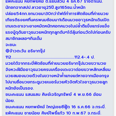
แพ้คะแนน หยกพยัคฆ์ ต.แย้มสวน 4 ธค.67 ราชดำเนิน.
นักชกจากสปป.ลาวอายุ25ปี.สูง165ซม.น้ำหนัก
ปล่อย54กก.ชกมวยมา30กว่าไฟต์ทำการฟิตซ้อมที่ค่ายมวย
เกียรติธงยศที่นครพนมซ้อมมา1เดือนมวยอาวุธหนักเดินเปิด
เกมเตะขาเจาะยางหมัดหนักศอกคมวงในปล้ำตีแข็งแกร่งแข็ง
แรงบู้ดุดันอาวุธมวยหนักทุกลูกต้นๆได้ลุ้นก่อนวัดไปก่อนครับ
สมาชิกเผลอๆกินเต็ม
จะชนะ
🔵จ้าวตะวัน อริษากรุ๊ป
112.............................................................112.4-.4 ป.
มวยใต้จากกระบี่ฟิตซ้อมที่ค่ายมวยอริษากรุ๊ปมวยขวามวย
จังหวะฝีมืออาวุธมวยครบเครื่องเตะขวาต่อยขวาหลักเหลี่ยม
มวยสมองมวยดีวงในขวางหน้าค้ำแทงแต่หายจากเมืองกรุง
ไปนานชื่อมวยกระดูมวยเบอร์มวยหัวจิตหัวใจอาวุธมวยลูก
หนักยังเป็นรอง.
ชนะคะแนน แสนแสบ ศิษย์เจริญทรัพย์ 4 พ.ย.66 อ้อม
น้อย.
ชนะคะแนน หยกพยัคฆ์ ใหญ่เชยซีฟู๊ด 16 ธ.ค.66 จ.กระบี่.
แพ้คะแนน ชายน้อย ศิษย์โพธิ์แก้ว 10 ก.พ.67 จ.กระบี่.