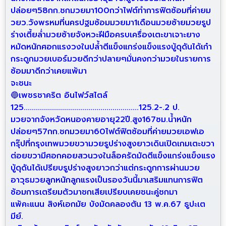
ปล่อยๆ58กก.ชกมวยมา100กว่าไฟต์ทำการฟิตซ้อมที่ค่ายม
วยว.วังพรหมที่นครปฐมซ้อมมวยมา1เดือนมวยซ้ายมวยรูป
ร่างเตี้ยล่ำมวยซ้ายจังหวะฝีมือครบเครื่องเตะขาเจาะยาง
หมัดหนักศอกแรงวงในปล้ำตีแข็งแกร่งแข็งแรงบู้ดุดันได้เก๋า
กระดูกมวยเบอร์มวยดีกว่าปลายๆมั่นคงกว่ามวยในรายการ
ซ้อมมาดีกว่าเคยแพ้มา
จะชนะ
🔵
เ
พชรชาคริต อินไฟว์สไตล์
125.........................................................125.2-.2 ป.
มวยจากจังหวัดหนองคายอายุ22ปี.สูง167ซม.น้ำหนัก
ปล่อยๆ57กก.ชกมวยมา60ไฟต์ฟิตซ้อมที่ค่ายมวยเอฟเอ
กรุ๊ปที่กรุงเทพมวยขวามวยรูปร่างสูงยาวเดินเปิดเกมเตะขวา
ต่อยขวามีศอกคอยสวนวงในล็อครัดมัดตีแข็งแกร่งแข็งแรง
บู้ดุดันได้เปรียบรูปร่างสูงยาวกว่าแต่กระดูกการผ่านมวย
อาวุธมวยลูกหนักลูกแรงเป็นรองวันนี้มาเสริมแทนการฟิต
ซ้อมการเตรียมตัวมาชกเสียเปรียบเคยชนะคู่ชกมา
แพ้คะแนน สิงห์เอกมัย บังมัดคลองตัน 13 พ.ค.67 ธูปะเต
มีย์.