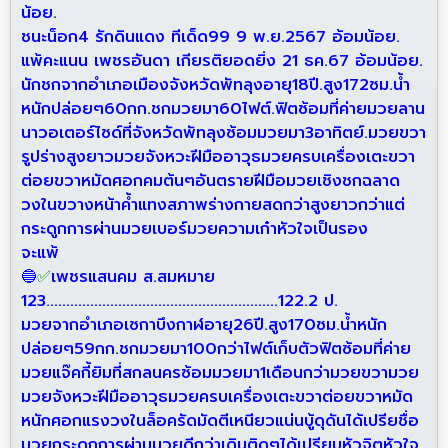
น้อย.
ชนะน็อก4 รักดินแดง ทีเด็ด99 9 พ.ย.2567 อ้อมน้อย.
แพ้คะแนน เพชรอันดา เกียรติยอดยิ่ง 21 ธค.67 อ้อมน้อย.
นักชกจากอำเภอเมืองจังหวัดพัทลุงอายุ18ปี.สูง172ซม.น้ำ
หนักปล่อยๆ60กก.ชกมวยมา60ไฟต์.ฟิตซ้อมที่ค่ายมวยลาน
นาวอเตอร์ไซด์ที่จังหวัดพัทลุงซ้อมมวยมา3อาทิตย์.มวยขวา
รูปร่างสูงยาวมวยจังหวะฝีมืออาวุธมวยครบเครื่องเตะขวา
ต่อยขวาหมัดศอกคมต้นๆอันตรายฝีมือมวยเชิงชกฉลาด
วงในขวางหน้าค้ำแทงสภาพร่างกายสดกว่าสูงยาวกว่าแต่
กระดูกการผ่านมวยเบอร์มวยความเก๋าหัวใจเป็นรอง
จะแพ้
🔵
✅
เพชรแสนคม ส.สมหมาย
123..........................................................122.2 ป.
มวยจากอำเภอเซกาบึงกาฬอายุ26ปี.สูง170ซม.น้ำหนัก
ปล่อยๆ59กก.ชกมวยมา100กว่าไฟต์เก็บตัวฟิตซ้อมที่ค่าย
มวยแจ๊คกี้ยิมที่สกลนครซ้อมมวยมา1เดือนกว่ามวยขวามวย
มวยจังหวะฝีมืออาวุธมวยครบเครื่องเตะขวาต่อยขวาหมัด
หนักศอกแรงวงในล็อครัดมัดตีเหนียวแน่นบู้ดุดันได้เปรียชื่อ
มวยกระดูกการผ่านมวยดีกว่าเดินติดๆได้เปรียบหัวจิตหัวใจ