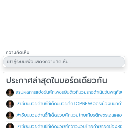
ความคิดเห็น
ประกาศล่าสุดในบอร์ดเดียวกัน
สรุปผลการแข่งขันศึกเพชรยินดีเวทีมวยราชดำเนินวันพฤหัสบด
📌เซียนมวยด่านชี้ทีเด็ดมมวยศึกTOPNEW.จิตรเมืองนนท์ถ่ายท
📌เซียนมวยด่านชี้ทีเด็ดมวยศึกมวยไทยเกียรติเพชรเอสเคเอ
📌เซียนมวยด่านชี้ทีเด็ดมวยศึกจ้าวมวยไทยถ่ายทอดช่อง3เวทีม