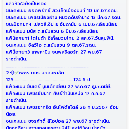
แล้วหัวใจยังเป็นรอง
ชนะคะแนน ยอดพยัคฆ์ สจ.เล็กเมืองนนท์ 10 มค.67.รดน.
ชนะคะแนน เพชรเมืองฝาง หมวดดับลำปาง 13 มีค.67.รดน.
ชนะน็อคยก4 เปลวสีเงิน ย.อันดามัน 6 เมย.67.อ้อมน้อย.
แพ้คะแนน มนัส ต.แย้มสวน 8 มิย.67.อ้อมน้อย.
แพ้น็อคยก1 โตโยต้า อีเกิ้ลมวยไทย 2 สค.67.วันลุมพินี.
ชนะคะแนน ซิลวิโอ ต.แย้มสวน 9 ตค.67.รดน.
แพ้น็อกยก3 เทพคามิน ธนพลรีสอร์ท 27 พย.67
ราชดำเนิน.
……………………………………………………………………………
2.🔴
✅
เพชรวานร บอลมหาชัย
125....................................................124.6 ป.
แพ้คะแนน ซันเดย์ บูมเด็กเซียน 27 พ.ค.67 ธูปะเตมีย์.
แพ้คะแนน เพชรชัยนาท ศิษย์กำนันเหน่ง 17 ก.ค.67
ราชดำเนิน.
แพ้คะแนน เพชรชาคริต อินไฟต์สไตล์ 28 ก.ย.2567 อ้อม
น้อย.
ชนะคะแนน ขจรศักดิ์ สีโอปอล 27 พย.67 ราชดำเนิน.
นักชกอีสานจากสกลนครอายุ24ปี.สูง163ซม.น้ำหนัก