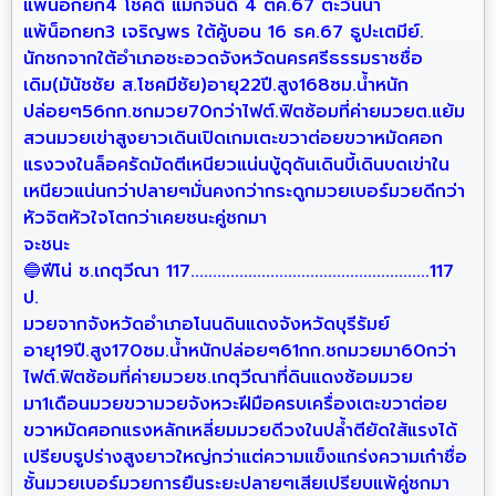
แพ้น็อกยก4 โชคดี แม็กจันดี 4 ตค.67 ตะวันนา
แพ้น็อกยก3 เจริญพร ใต้คู้บอน 16 ธค.67 ธูปะเตมีย์.
นักชกจากใต้อำเภอชะอวดจังหวัดนครศรีธรรมราชชื่อ
เดิม(มันัชชัย ส.โชคมีชัย)อายุ22ปี.สูง168ซม.น้ำหนัก
ปล่อยๆ56กก.ชกมวย70กว่าไฟต์.ฟิตซ้อมที่ค่ายมวยต.แย้ม
สวนมวยเข่าสูงยาวเดินเปิดเกมเตะขวาต่อยขวาหมัดศอก
แรงวงในล็อครัดมัดตีเหนียวแน่นบู้ดุดันเดินบี้เดินบดเข่าใน
เหนียวแน่นกว่าปลายๆมั่นคงกว่ากระดูกมวยเบอร์มวยดีกว่า
หัวจิตหัวใจโตกว่าเคยชนะคู่ชกมา
จะชนะ
🔵ฟีโน่ ช.เกตุวีณา 117......................................................117
ป.
มวยจากจังหวัดอำเภอโนนดินแดงจังหวัดบุรีรัมย์
อายุ19ปี.สูง170ซม.น้ำหนักปล่อยๆ61กก.ชกมวยมา60กว่า
ไฟต์.ฟิตซ้อมที่ค่ายมวยช.เกตุวีณาที่ดินแดงซ้อมมวย
มา1เดือนมวยขวามวยจังหวะฝีมือครบเครื่องเตะขวาต่อย
ขวาหมัดศอกแรงหลักเหลี่ยมมวยดีวงในปล้ำตียัดใส้แรงได้
เปรียบรูปร่างสูงยาวใหญ่กว่าแต่ความแข็งแกร่งความเก๋าชื่อ
ชั้นมวยเบอร์มวยการยืนระยะปลายๆเสียเปรียบแพ้คู่ชกมา