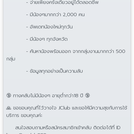
- จ่ายเพียงครั้งเดียวอยู่ได้ตลอดชีพ
- มีน้องๆมากกว่า 2,000 คน
- อัพเดทน้องใหม่ทุกวัน
- มีน้องๆ ทุกจังหวัด
- ค้นหาน้องพร้อมออก จากกลุ่มงานมากกว่า 500
กลุ่ม
- ข้อมูลทุกอย่างเป็นความลับ
🔞 ทางคลับไม่มีน้องๆ อายุต่ำกว่า18 ปี 🔞
🙏 ขอขอบคุณที่ไว้วางใจ JClub และขอให้มีความสุขกับการใช้
บริการ ขอบคุณค่ะ
สนใจสอบถามหรือสมัครสมาชิกเข้าคลับ ติดต่อได้ที่ ID