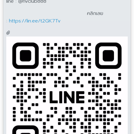
line : @nvclub888
คลิกเลย
:
https://lin.ee/t2GK7Tv