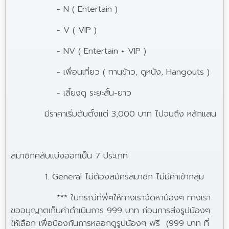
- N ( Entertain )
- V ( VIP )
- NV ( Entertain + VIP )
- เพื่อนเที่ยว ( ทานข้าว, ดูหนัง, Hangouts )
- เลี้ยงดู ระยะสั้น-ยาว
มีราคาเริ่มต้นตั้งแต่ 3,000 บาท ไปจนถึง หลักแสน
สมาชิกคลับแบ่งออกเป็น 7 ประเภท
1. General ไม่ต้องสมัครสมาชิก ไม่มีค่าเข้ากลุ่ม
*** ในกรณีที่พี่ๆให้ทางเราจัดหาน้องๆ ทางเรา
ขออนุญาตเก็บค่าดำเนินการ 999 บาท ก่อนการส่งรูปน้องๆ
ให้เลือก เพื่อป้องกันการหลอกดูรูปน้องๆ ฟรี (999 บาท ที่