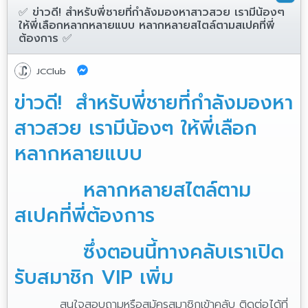
✅ ข่าวดี! สำหรับพี่ชายที่กำลังมองหาสาวสวย เรามีน้องๆ
ให้พี่เลือกหลากหลายแบบ หลากหลายสไตล์ตามสเปคที่พี่
ต้องการ ✅
JCClub
ข่าวดี! สำหรับพี่ชายที่กำลังมองหา
สาวสวย เรามีน้องๆ ให้พี่เลือก
หลากหลายแบบ
หลากหลายสไตล์ตาม
สเปคที่พี่ต้องการ
ซึ่งตอนนี้ทางคลับเราเปิด
รับสมาชิก VIP เพิ่ม
สนใจสอบถามหรือสมัครสมาชิกเข้าคลับ ติดต่อได้ที่