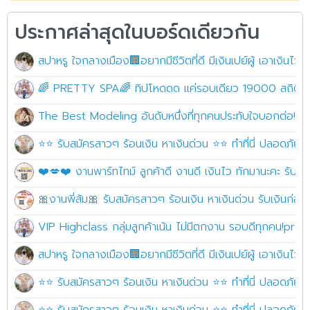
ประกาศล่าสุดในบอร์ดเดียวกัน
สปาหรู ใจกลางเมือง🏢อยากมีชีวิตที่ดี มีเงินเปย์ผู้ เอาเงินไว้
🌈 PRETTY SPA🌈 ทิปโหดดด แค่รอบเดียว 19000 สถิติใหม่ ล
The Best Modeling อันดับหนึ่งที่ทุกคนประทับใจบอกต่อ!! หาเงิ
⭐⭐ รับสมัครสาวๆ ร้อนเงิน หาเงินด่วน ⭐⭐ ทำที่นี่ ปลอดภัย10
❤️💋❤️ งานพาร์ทไทม์ ลูกค้าดี งานดี เงินไว ทักมานะคะ รั
🎀งานพี่ส้ม🎀 รับสมัครสาวๆ ร้อนเงิน หาเงินด่วน รับเงินก่อ
VIP Highclass กลุ่มลูกค้าเน้น ไม่มีตกงาน รอบดีทุกคน!pret
สปาหรู ใจกลางเมือง🏢อยากมีชีวิตที่ดี มีเงินเปย์ผู้ เอาเงินไว้
⭐⭐ รับสมัครสาวๆ ร้อนเงิน หาเงินด่วน ⭐⭐ ทำที่นี่ ปลอดภัย10