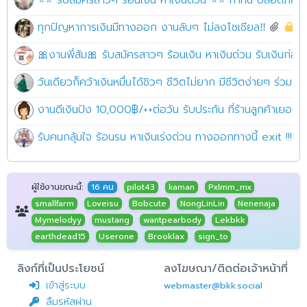
⭐⭐ รับสมัครสาวๆ ร้อนเงิน หาเงินด่วน ⭐⭐ ทำที่นี่ ปลอดภัย10
ทุกปัญหาการเงินมีทางออก งานลับๆ ไม่ลงโซเชียล‼️
1
🎀งานพี่ส้ม🎀 รับสมัครสาวๆ ร้อนเงิน หาเงินด่วน รับเงินก่อ
วันเดียวก็คว้าเงินหมื่นได้ชิวๆ ชีวิตไม่ยาก มีชีวิตง่ายๆ ร่วม
งานดีเงินปัง 10,000฿/++ต่อวัน รับประกัน ที่ร้านลูกค้าเยอะมาก
รับคนกลุ้มใจ ร้อนรน หาเงินเร่งด่วน ทางออกทางนี้ exit !!! 
ผู้ใช้งานขณะนี้:
16 คน
pilot43
kaman
Pxlmm_mx
smallfarm
Loveisu
Bobcute
NongLinLin
Nenenaja
Mymelodyy
mustang
wantpearbody
Lekbkk
earthdead15
Userone
Brooklax
sign_to
ลิงก์ที่เป็นประโยชน์
ลงโฆษณา/ติดต่อเจ้าหน้าที่
เข้าสู่ระบบ
webmaster@bkk.social
ลืมรหัสผ่าน