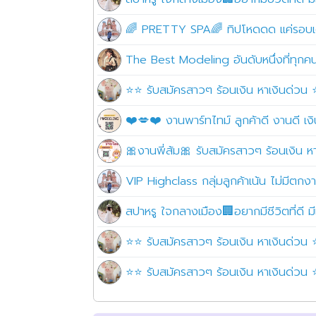
🌈 PRETTY SPA🌈 ทิปโหดดด แค่รอบเดียว
The Best Modeling อันดับหนึ่งที่ทุกคนปร
⭐⭐ รับสมัครสาวๆ ร้อนเงิน หาเงินด่วน ⭐
❤️💋❤️ งานพาร์ทไทม์ ลูกค้าดี งานดี 
🎀งานพี่ส้ม🎀 รับสมัครสาวๆ ร้อนเงิน ห
VIP Highclass กลุ่มลูกค้าเน้น ไม่มีตก
สปาหรู ใจกลางเมือง🏢อยากมีชีวิตที่ดี มีเ
⭐⭐ รับสมัครสาวๆ ร้อนเงิน หาเงินด่วน ⭐
⭐⭐ รับสมัครสาวๆ ร้อนเงิน หาเงินด่วน ⭐