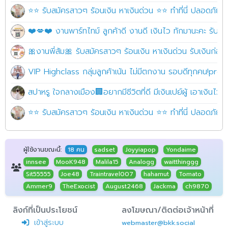
⭐⭐ รับสมัครสาวๆ ร้อนเงิน หาเงินด่วน ⭐⭐ ทำที่นี่ ปลอดภัย10
❤️💋❤️ งานพาร์ทไทม์ ลูกค้าดี งานดี เงินไว ทักมานะคะ รั
🎀งานพี่ส้ม🎀 รับสมัครสาวๆ ร้อนเงิน หาเงินด่วน รับเงินก่อ
VIP Highclass กลุ่มลูกค้าเน้น ไม่มีตกงาน รอบดีทุกคน!pret
สปาหรู ใจกลางเมือง🏢อยากมีชีวิตที่ดี มีเงินเปย์ผู้ เอาเงินไว้
⭐⭐ รับสมัครสาวๆ ร้อนเงิน หาเงินด่วน ⭐⭐ ทำที่นี่ ปลอดภัย10
ผู้ใช้งานขณะนี้:
18 คน
sadset
Joyyiapop
Yondaime
innsee
MooK948
Malila15
Analogg
waitthinggg
Sit55555
Joe48
Traintravel007
hahamut
Tomato
Ammer9
TheExocist
August2468
Jackma
ch9870
ลิงก์ที่เป็นประโยชน์
ลงโฆษณา/ติดต่อเจ้าหน้าที่
เข้าสู่ระบบ
webmaster@bkk.social