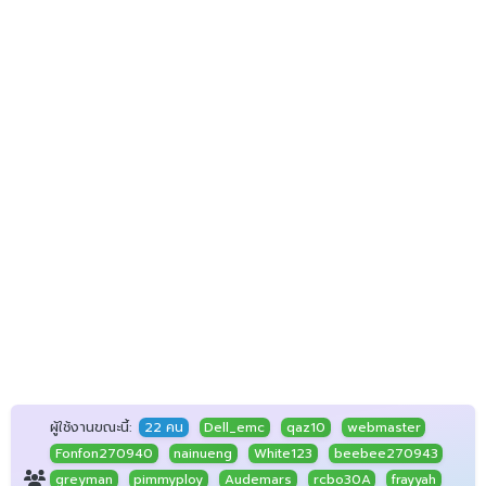
ผู้ใช้งานขณะนี้:
22 คน
Dell_emc
qaz10
webmaster
Fonfon270940
nainueng
White123
beebee270943
greyman
pimmyploy
Audemars
rcbo30A
frayyah